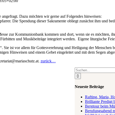
8:05+02:00
e angefragt. Dazu möchten wir gerne auf Folgendes hinweisen:
tpfarrer. Die Spendung dieser Sakramente obliegt zunächst ihm und be
gen Messe zur Kommunionbank kommen und dort, wenn sie es möchten, i
 Fürbitten und Musikbeiträge integriert werden. Eigene liturgische Fei
n“. Sie ist vor allem für Gottesverehrung und Heiligung der Menschen 
inigen Hinweisen und einem Gebet eingeleitet und mit dem Segen abge
kretariat@mariaschutz.at.
zurück…
Suche
nach:
Neueste Beiträge
Rafting, Maria, H
Brilliante Predigt 
Bergtour beim Müt
Berufungsabend m