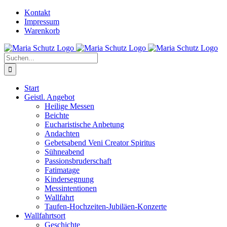
Zum
YouTube
Instagram
Kontakt
Inhalt
Impressum
springen
Warenkorb
Suche
nach:
Start
Geistl. Angebot
Heilige Messen
Beichte
Eucharistische Anbetung
Andachten
Gebetsabend Veni Creator Spiritus
Sühneabend
Passionsbruderschaft
Fatimatage
Kindersegnung
Messintentionen
Wallfahrt
Taufen-Hochzeiten-Jubiläen-Konzerte
Wallfahrtsort
Geschichte