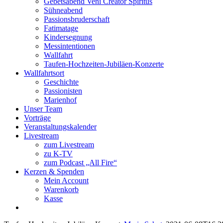
Gebetsabend Veni Creator Spiritus
Sühneabend
Passionsbruderschaft
Fatimatage
Kindersegnung
Messintentionen
Wallfahrt
Taufen-Hochzeiten-Jubiläen-Konzerte
Wallfahrtsort
Geschichte
Passionisten
Marienhof
Unser Team
Vorträge
Veranstaltungskalender
Livestream
zum Livestream
zu K-TV
zum Podcast „All Fire“
Kerzen & Spenden
Mein Account
Warenkorb
Kasse