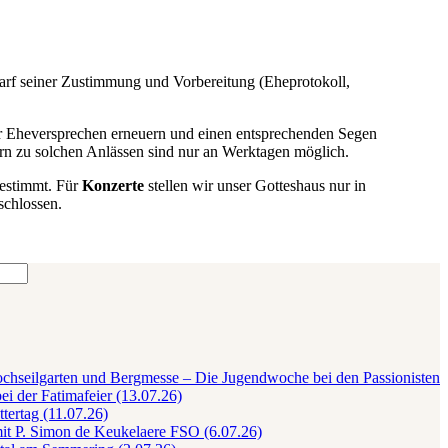
darf seiner Zustimmung und Vorbereitung (Eheprotokoll,
hr Eheversprechen erneuern und einen entsprechenden Segen
ern zu solchen Anlässen sind nur an Werktagen möglich.
bestimmt. Für
Konzerte
stellen wir unser Gotteshaus nur in
schlossen.
ochseilgarten und Bergmesse – Die Jugendwoche bei den Passionisten
bei der Fatimafeier (13.07.26)
tertag (11.07.26)
it P. Simon de Keukelaere FSO (6.07.26)