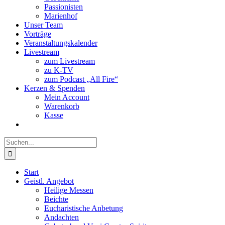
Passionisten
Marienhof
Unser Team
Vorträge
Veranstaltungskalender
Livestream
zum Livestream
zu K-TV
zum Podcast „All Fire“
Kerzen & Spenden
Mein Account
Warenkorb
Kasse
Suche
nach:
Start
Geistl. Angebot
Heilige Messen
Beichte
Eucharistische Anbetung
Andachten