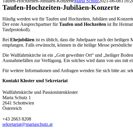
Taufen-Hochzeiten-Jubiläen-Konzerte
Maria Schutz
2021-06-08T16:2
Taufen-Hochzeiten-Jubiläen-Konzerte
Häufig werden wir für Taufen und Hochzeiten, Jubiläen und Konzert
Der erste Ansprechpartner für
Taufen und Hochzeiten
ist Ihr Heima
Taufprotokoll).
Bei
Ehejubiläen
ist es üblich, dass die Jubelpaare nach der heili
empfangen. Falls erwünscht, können in die heilige Messe persönliche
Die Wallfahrtskirche ist ein „Gott geweihter Ort“ und „heiliger Bode
Ausnahmefällen zur Verfügung. Ein solches wird dann von uns mit e
Für weitere Informationen und Anfragen wenden Sie sich bitte an: se
Kontakt Kloster und Sekretariat
Wallfahrtskirche und Passionistenkloster
Maria Schutz 1
2641 Schottwien
Österreich
+43 2663 8208
sekretariat@mariaschutz.at