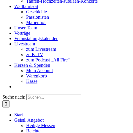
Taufen-Hochzeiten-Jubiläen-Konzerte
Wallfahrtsort
Geschichte
Passionisten
Marienhof
Unser Team
Vorträge
Veranstaltungskalender
Livestream
zum Livestream
zu K-TV
zum Podcast „All Fire“
Kerzen & Spenden
Mein Account
Warenkorb
Kasse
Suche nach:
Start
Geistl. Angebot
Heilige Messen
Beichte