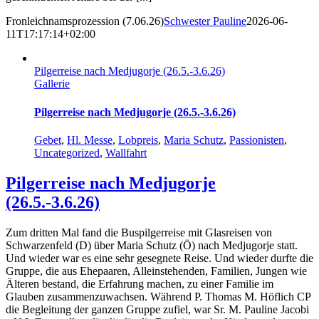
Fronleichnamsprozession (7.06.26)
Schwester Pauline
2026-06-
11T17:17:14+02:00
Pilgerreise nach Medjugorje (26.5.-3.6.26)
Gallerie
Pilgerreise nach Medjugorje (26.5.-3.6.26)
Gebet
,
Hl. Messe
,
Lobpreis
,
Maria Schutz
,
Passionisten
,
Uncategorized
,
Wallfahrt
Pilgerreise nach Medjugorje
(26.5.-3.6.26)
Zum dritten Mal fand die Buspilgerreise mit Glasreisen von
Schwarzenfeld (D) über Maria Schutz (Ö) nach Medjugorje statt.
Und wieder war es eine sehr gesegnete Reise. Und wieder durfte die
Gruppe, die aus Ehepaaren, Alleinstehenden, Familien, Jungen wie
Älteren bestand, die Erfahrung machen, zu einer Familie im
Glauben zusammenzuwachsen. Während P. Thomas M. Höflich CP
die Begleitung der ganzen Gruppe zufiel, war Sr. M. Pauline Jacobi