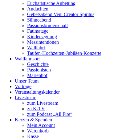
Eucharistische Anbetung
Andachten
Gebetsabend Veni Creator Spiritus
Sühneabend
Passionsbruderschaft
Fatimatage
Kindersegnung
Messintentionen
Wallfahrt
Taufen-Hochzeiten-Jubiläen-Konzerte
Wallfahrtsort
Geschichte
Passionisten
Marienhof
Unser Team
Vorträge
Veranstaltungskalender
Livestream
zum Livestream
zu K-TV
zum Podcast „All Fire“
Kerzen & Spenden
Mein Account
Warenkorb
Kasse