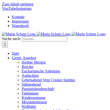
Zum Inhalt springen
YouTube
Instagram
Kontakt
Impressum
Warenkorb
Suche nach:
Start
Geistl. Angebot
Heilige Messen
Beichte
Eucharistische Anbetung
Andachten
Gebetsabend Veni Creator Spiritus
Sühneabend
Passionsbruderschaft
Fatimatage
Kindersegnung
Messintentionen
Wallfahrt