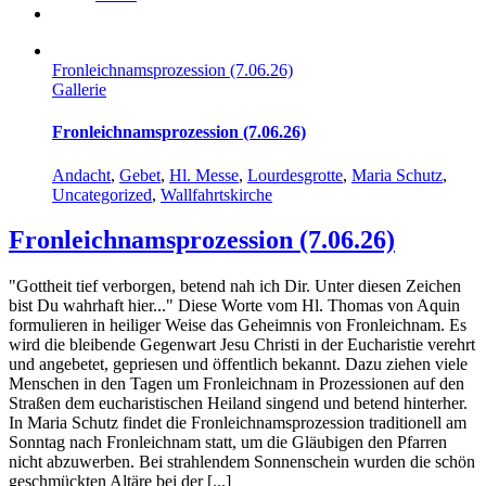
Fronleichnamsprozession (7.06.26)
Gallerie
Fronleichnamsprozession (7.06.26)
Andacht
,
Gebet
,
Hl. Messe
,
Lourdesgrotte
,
Maria Schutz
,
Uncategorized
,
Wallfahrtskirche
Fronleichnamsprozession (7.06.26)
"Gottheit tief verborgen, betend nah ich Dir. Unter diesen Zeichen
bist Du wahrhaft hier..." Diese Worte vom Hl. Thomas von Aquin
formulieren in heiliger Weise das Geheimnis von Fronleichnam. Es
wird die bleibende Gegenwart Jesu Christi in der Eucharistie verehrt
und angebetet, gepriesen und öffentlich bekannt. Dazu ziehen viele
Menschen in den Tagen um Fronleichnam in Prozessionen auf den
Straßen dem eucharistischen Heiland singend und betend hinterher.
In Maria Schutz findet die Fronleichnamsprozession traditionell am
Sonntag nach Fronleichnam statt, um die Gläubigen den Pfarren
nicht abzuwerben. Bei strahlendem Sonnenschein wurden die schön
geschmückten Altäre bei der [...]