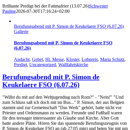
Brilliante Predigt bei der Fatimafeier (13.07.26)
Schwester
Pauline
2026-07-30T17:16:24+02:00
Berufungsabend mit P. Simon de Keukelaere FSO (6.07.26)
Gallerie
Berufungsabend mit P. Simon de Keukelaere FSO
(6.07.26)
Andacht
,
Gebet
,
Hl. Messe
,
Kloster
,
Lobpreis
,
Maria Schutz
,
Predigt
,
Uncategorized
,
Wallfahrtskirche
Berufungsabend mit P. Simon de
Keukelaere FSO (6.07.26)
"Willst du mit auf den Weltjugendtag nach Rom?" - "Nein!" "Und
zum Schluss saß ich doch mit im Bus..." P. Simon, der aus Belgien
stammt und zur Gemeinschaft "Das Werk" gehört, hatte nicht vor
Priester und Ordensmann zu werden. Freunde und Fußball waren
für den teenager interessanter als Glaube und Kirche. Aber Gott
hatte andere Pläne. Hören Sie das spannende Berufungszeugnis von
P. Simon de Keukelare FSO an (ab 27:05 min) und beten Sie mit um