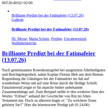
06T20:40:02+02:00
Brilliante Predigt bei der Fatimafeier (13.07.26)
Gallerie
Brilliante Predigt bei der Fatimafeier (13.07.26)
Hl. Messe
,
Maria Schutz
,
Predigt
,
Uncategorized
,
Wallfahrtskirche
Brilliante Predigt bei der Fatimafeier
(13.07.26)
Nach gemeinsamen Rosenkranzgebet bei ausgetztem Allerheiligsten
und Beichtgelegenheit, nahm Kaplan Florian Illek aus dem Bistum
Regensburg die Gläubigen bei der Fatimafeier im Juli auf
wunderbare Weise mit auf eine Reise durch die Heilige Schrift.
Fasizinierend zeigte er für manche bisher unbekannte
Zusammenhänge auf. Zum Beispiel stellte er den weiteren Sinn des
Wortes "Erlöser" anhand der Geschichte von Rut im Alten
Testament dar. Doch zu allererst fragte er: "Zu welchem Team
gehören Sie?" Hier die hörenswerte Predigt (ab 01:24:00)