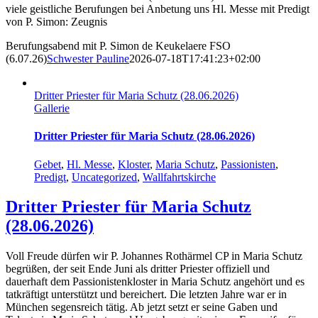
viele geistliche Berufungen bei Anbetung uns Hl. Messe mit Predigt
von P. Simon: Zeugnis
Berufungsabend mit P. Simon de Keukelaere FSO
(6.07.26)
Schwester Pauline
2026-07-18T17:41:23+02:00
Dritter Priester für Maria Schutz (28.06.2026)
Gallerie
Dritter Priester für Maria Schutz (28.06.2026)
Gebet
,
Hl. Messe
,
Kloster
,
Maria Schutz
,
Passionisten
,
Predigt
,
Uncategorized
,
Wallfahrtskirche
Dritter Priester für Maria Schutz
(28.06.2026)
Voll Freude dürfen wir P. Johannes Rothärmel CP in Maria Schutz
begrüßen, der seit Ende Juni als dritter Priester offiziell und
dauerhaft dem Passionistenkloster in Maria Schutz angehört und es
tatkräftigt unterstützt und bereichert. Die letzten Jahre war er in
München segensreich tätig. Ab jetzt setzt er seine Gaben und