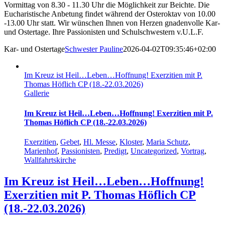
Vormittag von 8.30 - 11.30 Uhr die Möglichkeit zur Beichte. Die
Eucharistische Anbetung findet während der Osteroktav von 10.00
-13.00 Uhr statt. Wir wünschen Ihnen von Herzen gnadenvolle Kar-
und Ostertage. Ihre Passionisten und Schulschwestern v.U.L.F.
Kar- und Ostertage
Schwester Pauline
2026-04-02T09:35:46+02:00
Im Kreuz ist Heil…Leben…Hoffnung! Exerzitien mit P.
Thomas Höflich CP (18.-22.03.2026)
Gallerie
Im Kreuz ist Heil…Leben…Hoffnung! Exerzitien mit P.
Thomas Höflich CP (18.-22.03.2026)
Exerzitien
,
Gebet
,
Hl. Messe
,
Kloster
,
Maria Schutz
,
Marienhof
,
Passionisten
,
Predigt
,
Uncategorized
,
Vortrag
,
Wallfahrtskirche
Im Kreuz ist Heil…Leben…Hoffnung!
Exerzitien mit P. Thomas Höflich CP
(18.-22.03.2026)