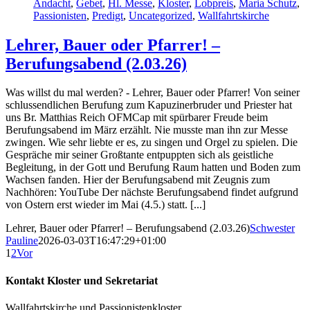
Andacht
,
Gebet
,
Hl. Messe
,
Kloster
,
Lobpreis
,
Maria Schutz
,
Passionisten
,
Predigt
,
Uncategorized
,
Wallfahrtskirche
Lehrer, Bauer oder Pfarrer! –
Berufungsabend (2.03.26)
Was willst du mal werden? - Lehrer, Bauer oder Pfarrer! Von seiner
schlussendlichen Berufung zum Kapuzinerbruder und Priester hat
uns Br. Matthias Reich OFMCap mit spürbarer Freude beim
Berufungsabend im März erzählt. Nie musste man ihn zur Messe
zwingen. Wie sehr liebte er es, zu singen und Orgel zu spielen. Die
Gespräche mir seiner Großtante entpuppten sich als geistliche
Begleitung, in der Gott und Berufung Raum hatten und Boden zum
Wachsen fanden. Hier der Berufungsabend mit Zeugnis zum
Nachhören: YouTube Der nächste Berufungsabend findet aufgrund
von Ostern erst wieder im Mai (4.5.) statt. [...]
Lehrer, Bauer oder Pfarrer! – Berufungsabend (2.03.26)
Schwester
Pauline
2026-03-03T16:47:29+01:00
1
2
Vor
Kontakt Kloster und Sekretariat
Wallfahrtskirche und Passionistenkloster