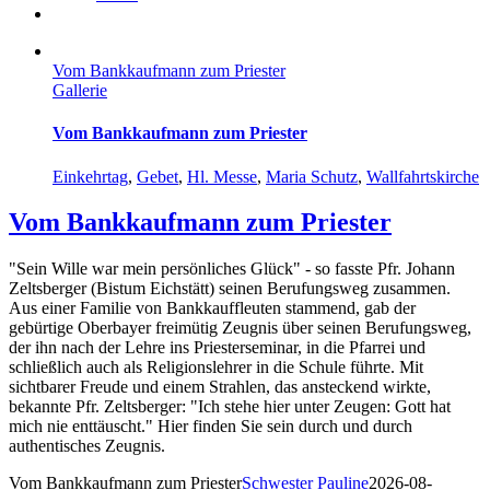
Vom Bankkaufmann zum Priester
Gallerie
Vom Bankkaufmann zum Priester
Einkehrtag
,
Gebet
,
Hl. Messe
,
Maria Schutz
,
Wallfahrtskirche
Vom Bankkaufmann zum Priester
"Sein Wille war mein persönliches Glück" - so fasste Pfr. Johann
Zeltsberger (Bistum Eichstätt) seinen Berufungsweg zusammen.
Aus einer Familie von Bankkauffleuten stammend, gab der
gebürtige Oberbayer freimütig Zeugnis über seinen Berufungsweg,
der ihn nach der Lehre ins Priesterseminar, in die Pfarrei und
schließlich auch als Religionslehrer in die Schule führte. Mit
sichtbarer Freude und einem Strahlen, das ansteckend wirkte,
bekannte Pfr. Zeltsberger: "Ich stehe hier unter Zeugen: Gott hat
mich nie enttäuscht." Hier finden Sie sein durch und durch
authentisches Zeugnis.
Vom Bankkaufmann zum Priester
Schwester Pauline
2026-08-