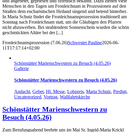
und angebetet, gepriesen und öffentlich bekannt. Dazu ziehen viele
Menschen in den Tagen um Fronleichnam in Prozessionen auf den
Straßen dem eucharistischen Heiland singend und betend hinterher.
In Maria Schutz findet die Fronleichnamsprozession traditionell am
Sonntag nach Fronleichnam statt, um die Gläubigen den Pfarren
nicht abzuwerben. Bei strahlendem Sonnenschein wurden die schön
geschmückten Altäre bei der [...]
Fronleichnamsprozession (7.06.26)
Schwester Pauline
2026-06-
11T17:17:14+02:00
Schönstätter Marienschwestern zu Besuch (4.05.26)
Gallerie
Schönstätter Marienschwestern zu Besuch (4.05.26)
Andacht
,
Gebet
,
Hl. Messe
,
Lobpreis
,
Maria Schutz
,
Predigt
,
Uncategorized
,
Vortrag
,
Wallfahrtskirche
Schönstätter Marienschwestern zu
Besuch (4.05.26)
Zum Berufungsabend beehrte uns im Mai Sr. Ingrid-Maria Krickl