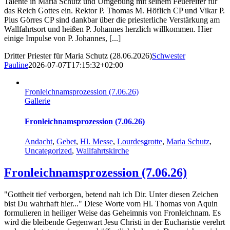
Talente in Maria Schutz und Umgebung mit seinem Feuereifer für
das Reich Gottes ein. Rektor P. Thomas M. Höflich CP und Vikar P.
Pius Görres CP sind dankbar über die priesterliche Verstärkung am
Wallfahrtsort und heißen P. Johannes herzlich willkommen. Hier
einige Impulse von P. Johannes, [...]
Dritter Priester für Maria Schutz (28.06.2026)
Schwester
Pauline
2026-07-07T17:15:32+02:00
Fronleichnamsprozession (7.06.26)
Gallerie
Fronleichnamsprozession (7.06.26)
Andacht
,
Gebet
,
Hl. Messe
,
Lourdesgrotte
,
Maria Schutz
,
Uncategorized
,
Wallfahrtskirche
Fronleichnamsprozession (7.06.26)
"Gottheit tief verborgen, betend nah ich Dir. Unter diesen Zeichen
bist Du wahrhaft hier..." Diese Worte vom Hl. Thomas von Aquin
formulieren in heiliger Weise das Geheimnis von Fronleichnam. Es
wird die bleibende Gegenwart Jesu Christi in der Eucharistie verehrt