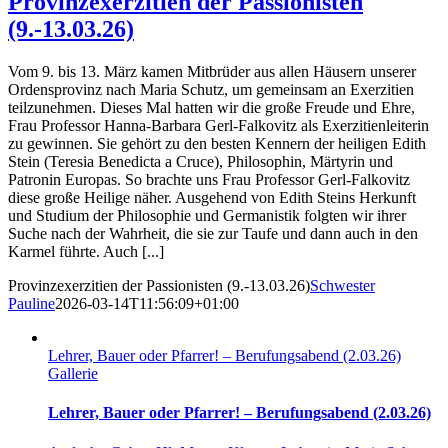
Provinzexerzitien der Passionisten
(9.-13.03.26)
Vom 9. bis 13. März kamen Mitbrüder aus allen Häusern unserer
Ordensprovinz nach Maria Schutz, um gemeinsam an Exerzitien
teilzunehmen. Dieses Mal hatten wir die große Freude und Ehre,
Frau Professor Hanna-Barbara Gerl-Falkovitz als Exerzitienleiterin
zu gewinnen. Sie gehört zu den besten Kennern der heiligen Edith
Stein (Teresia Benedicta a Cruce), Philosophin, Märtyrin und
Patronin Europas. So brachte uns Frau Professor Gerl-Falkovitz
diese große Heilige näher. Ausgehend von Edith Steins Herkunft
und Studium der Philosophie und Germanistik folgten wir ihrer
Suche nach der Wahrheit, die sie zur Taufe und dann auch in den
Karmel führte. Auch [...]
Provinzexerzitien der Passionisten (9.-13.03.26)
Schwester
Pauline
2026-03-14T11:56:09+01:00
Lehrer, Bauer oder Pfarrer! – Berufungsabend (2.03.26)
Gallerie
Lehrer, Bauer oder Pfarrer! – Berufungsabend (2.03.26)