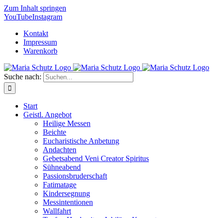
Zum Inhalt springen
YouTube
Instagram
Kontakt
Impressum
Warenkorb
Suche nach:
Start
Geistl. Angebot
Heilige Messen
Beichte
Eucharistische Anbetung
Andachten
Gebetsabend Veni Creator Spiritus
Sühneabend
Passionsbruderschaft
Fatimatage
Kindersegnung
Messintentionen
Wallfahrt