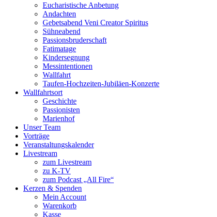
Eucharistische Anbetung
Andachten
Gebetsabend Veni Creator Spiritus
Sühneabend
Passionsbruderschaft
Fatimatage
Kindersegnung
Messintentionen
Wallfahrt
Taufen-Hochzeiten-Jubiläen-Konzerte
Wallfahrtsort
Geschichte
Passionisten
Marienhof
Unser Team
Vorträge
Veranstaltungskalender
Livestream
zum Livestream
zu K-TV
zum Podcast „All Fire“
Kerzen & Spenden
Mein Account
Warenkorb
Kasse