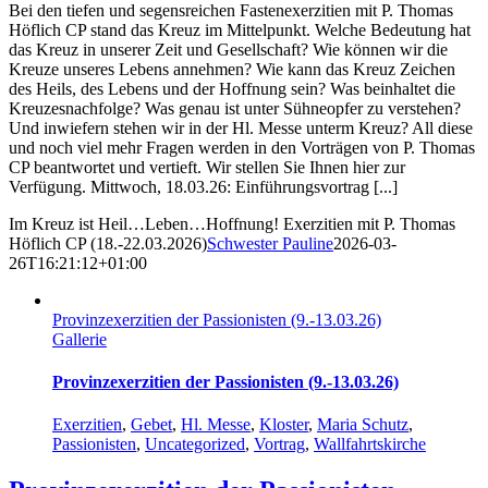
Bei den tiefen und segensreichen Fastenexerzitien mit P. Thomas
Höflich CP stand das Kreuz im Mittelpunkt. Welche Bedeutung hat
das Kreuz in unserer Zeit und Gesellschaft? Wie können wir die
Kreuze unseres Lebens annehmen? Wie kann das Kreuz Zeichen
des Heils, des Lebens und der Hoffnung sein? Was beinhaltet die
Kreuzesnachfolge? Was genau ist unter Sühneopfer zu verstehen?
Und inwiefern stehen wir in der Hl. Messe unterm Kreuz? All diese
und noch viel mehr Fragen werden in den Vorträgen von P. Thomas
CP beantwortet und vertieft. Wir stellen Sie Ihnen hier zur
Verfügung. Mittwoch, 18.03.26: Einführungsvortrag [...]
Im Kreuz ist Heil…Leben…Hoffnung! Exerzitien mit P. Thomas
Höflich CP (18.-22.03.2026)
Schwester Pauline
2026-03-
26T16:21:12+01:00
Provinzexerzitien der Passionisten (9.-13.03.26)
Gallerie
Provinzexerzitien der Passionisten (9.-13.03.26)
Exerzitien
,
Gebet
,
Hl. Messe
,
Kloster
,
Maria Schutz
,
Passionisten
,
Uncategorized
,
Vortrag
,
Wallfahrtskirche