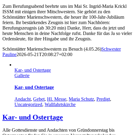
Zum Berufungsabend beehrte uns im Mai Sr. Ingrid-Maria Krickl
ISSM mit einigen ihrer Mitschwestern. Sie gehört zu den
Schönstätter Marienschwestern, die heuer ihr 100-Jahr-Jubiläum
feiern. Ihr bestärkendes Zeugnis ist hier zum Nachhören:
Berufungszeugnis (ab 30:20 min) Danke, Herr, dass du jetzt und
heute Menschen in deine Nachfolge rufst. Danke für das Ja so vieler
Ordensleute, für ihre Hingabe und ihr Zeugnis.
Schönstätter Marienschwestern zu Besuch (4.05.26)
Schwester
Pauline
2026-05-21T20:08:27+02:00
Kar- und Ostertage
Gallerie
Kar- und Ostertage
Andacht
,
Gebet
,
Hl. Messe
,
Maria Schutz
,
Predigt
,
Uncategorized
,
Wallfahrtskirche
Kar- und Ostertage
Alle Gottesdienste und Andachten von Gründonnerstag bis