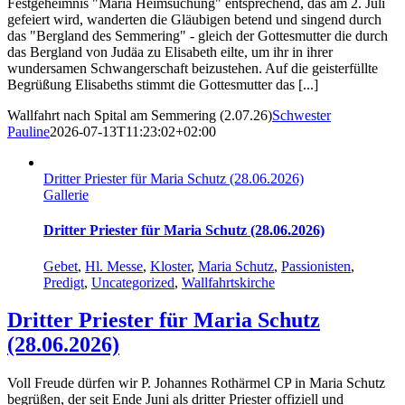
Festgeheimnis "Mariä Heimsuchung" entsprechend, das am 2. Juli
gefeiert wird, wanderten die Gläubigen betend und singend durch
das "Bergland des Semmering" - gleich der Gottesmutter die durch
das Bergland von Judäa zu Elisabeth eilte, um ihr in ihrer
wundersamen Schwangerschaft beizustehen. Auf die geisterfüllte
Begrüßung Elisabeths stimmt die Gottesmutter das [...]
Wallfahrt nach Spital am Semmering (2.07.26)
Schwester
Pauline
2026-07-13T11:23:02+02:00
Dritter Priester für Maria Schutz (28.06.2026)
Gallerie
Dritter Priester für Maria Schutz (28.06.2026)
Gebet
,
Hl. Messe
,
Kloster
,
Maria Schutz
,
Passionisten
,
Predigt
,
Uncategorized
,
Wallfahrtskirche
Dritter Priester für Maria Schutz
(28.06.2026)
Voll Freude dürfen wir P. Johannes Rothärmel CP in Maria Schutz
begrüßen, der seit Ende Juni als dritter Priester offiziell und