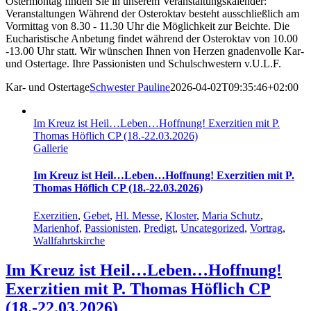
Ostermontag finden Sie in unserem Veranstaltungskalender:
Veranstaltungen Während der Osteroktav besteht ausschließlich am
Vormittag von 8.30 - 11.30 Uhr die Möglichkeit zur Beichte. Die
Eucharistische Anbetung findet während der Osteroktav von 10.00
-13.00 Uhr statt. Wir wünschen Ihnen von Herzen gnadenvolle Kar-
und Ostertage. Ihre Passionisten und Schulschwestern v.U.L.F.
Kar- und Ostertage
Schwester Pauline
2026-04-02T09:35:46+02:00
Im Kreuz ist Heil…Leben…Hoffnung! Exerzitien mit P.
Thomas Höflich CP (18.-22.03.2026)
Gallerie
Im Kreuz ist Heil…Leben…Hoffnung! Exerzitien mit P.
Thomas Höflich CP (18.-22.03.2026)
Exerzitien
,
Gebet
,
Hl. Messe
,
Kloster
,
Maria Schutz
,
Marienhof
,
Passionisten
,
Predigt
,
Uncategorized
,
Vortrag
,
Wallfahrtskirche
Im Kreuz ist Heil…Leben…Hoffnung!
Exerzitien mit P. Thomas Höflich CP
(18.-22.03.2026)