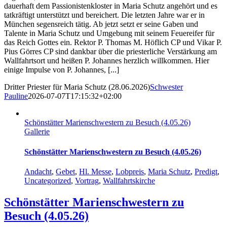
dauerhaft dem Passionistenkloster in Maria Schutz angehört und es
tatkräftigt unterstützt und bereichert. Die letzten Jahre war er in
München segensreich tätig. Ab jetzt setzt er seine Gaben und
Talente in Maria Schutz und Umgebung mit seinem Feuereifer für
das Reich Gottes ein. Rektor P. Thomas M. Höflich CP und Vikar P.
Pius Görres CP sind dankbar über die priesterliche Verstärkung am
Wallfahrtsort und heißen P. Johannes herzlich willkommen. Hier
einige Impulse von P. Johannes, [...]
Dritter Priester für Maria Schutz (28.06.2026)
Schwester
Pauline
2026-07-07T17:15:32+02:00
Schönstätter Marienschwestern zu Besuch (4.05.26)
Gallerie
Schönstätter Marienschwestern zu Besuch (4.05.26)
Andacht
,
Gebet
,
Hl. Messe
,
Lobpreis
,
Maria Schutz
,
Predigt
,
Uncategorized
,
Vortrag
,
Wallfahrtskirche
Schönstätter Marienschwestern zu
Besuch (4.05.26)