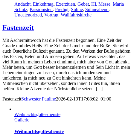
Andacht
,
Einkehrtag
,
Exerzitien
,
Gebet
,
Hl. Messe
,
Maria
Schutz
,
Passionisten
,
Predigt
,
Sühne
,
Sühneabend
,
Uncategorized
,
Vortrag
,
Wallfahrtskirche
Fastenzeit
Mit Aschermittwoch hat die Fastenzeit begonnen. Eine Zeit der
Gnade und des Heils. Eine Zeit der Umehr und der Buße. Sie wird
auch Österliche Bußzeit genannt. Zu den Werken der Buße gehören
das Fasten, Beten und Almosen geben. Auf etwas verzichten, das
viel Raum in meinem Leben einnimmt, mich aber von Gott ablenkt.
Mehr beten, um Gott besser kennenzulernen und Sein Licht in mein
Leben eindringen zu lassen, durch das ich umdenken und
umkehren, ja mich neu zu Gott hinkehren kann. Meine
Mitmenschen nicht übersehen, sondern ihnen Gutes tun, ihnen
helfen. Kleine Akzente der Nächstenliebe setzen. [...]
Fastenzeit
Schwester Pauline
2026-02-19T17:08:02+01:00
Weihnachtsgottesdienste
Gallerie
Weihnachtsgottesdienste