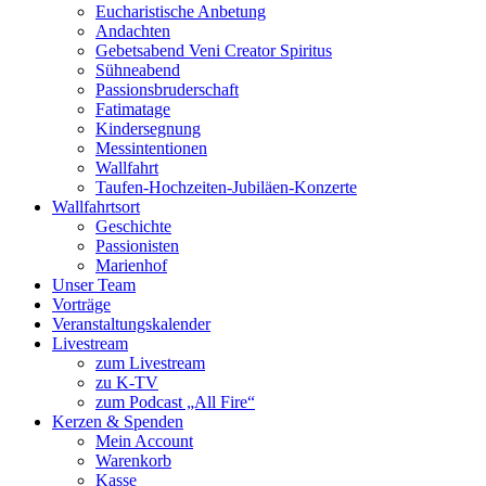
Eucharistische Anbetung
Andachten
Gebetsabend Veni Creator Spiritus
Sühneabend
Passionsbruderschaft
Fatimatage
Kindersegnung
Messintentionen
Wallfahrt
Taufen-Hochzeiten-Jubiläen-Konzerte
Wallfahrtsort
Geschichte
Passionisten
Marienhof
Unser Team
Vorträge
Veranstaltungskalender
Livestream
zum Livestream
zu K-TV
zum Podcast „All Fire“
Kerzen & Spenden
Mein Account
Warenkorb
Kasse