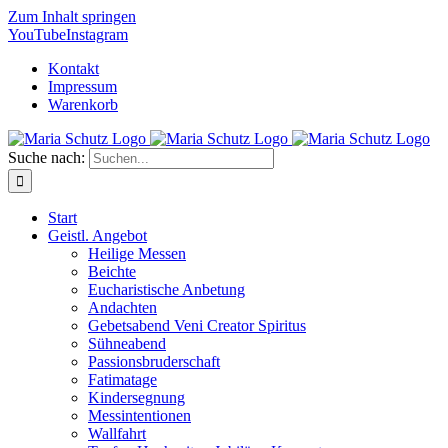
Zum Inhalt springen
YouTube
Instagram
Kontakt
Impressum
Warenkorb
Suche nach:
Start
Geistl. Angebot
Heilige Messen
Beichte
Eucharistische Anbetung
Andachten
Gebetsabend Veni Creator Spiritus
Sühneabend
Passionsbruderschaft
Fatimatage
Kindersegnung
Messintentionen
Wallfahrt