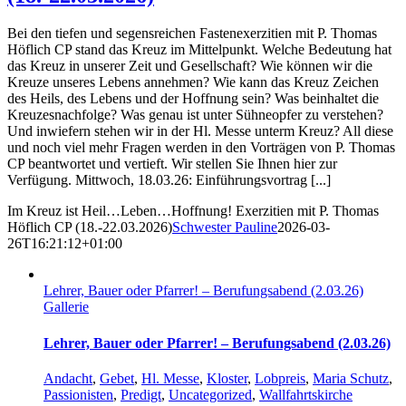
Bei den tiefen und segensreichen Fastenexerzitien mit P. Thomas
Höflich CP stand das Kreuz im Mittelpunkt. Welche Bedeutung hat
das Kreuz in unserer Zeit und Gesellschaft? Wie können wir die
Kreuze unseres Lebens annehmen? Wie kann das Kreuz Zeichen
des Heils, des Lebens und der Hoffnung sein? Was beinhaltet die
Kreuzesnachfolge? Was genau ist unter Sühneopfer zu verstehen?
Und inwiefern stehen wir in der Hl. Messe unterm Kreuz? All diese
und noch viel mehr Fragen werden in den Vorträgen von P. Thomas
CP beantwortet und vertieft. Wir stellen Sie Ihnen hier zur
Verfügung. Mittwoch, 18.03.26: Einführungsvortrag [...]
Im Kreuz ist Heil…Leben…Hoffnung! Exerzitien mit P. Thomas
Höflich CP (18.-22.03.2026)
Schwester Pauline
2026-03-
26T16:21:12+01:00
Lehrer, Bauer oder Pfarrer! – Berufungsabend (2.03.26)
Gallerie
Lehrer, Bauer oder Pfarrer! – Berufungsabend (2.03.26)
Andacht
,
Gebet
,
Hl. Messe
,
Kloster
,
Lobpreis
,
Maria Schutz
,
Passionisten
,
Predigt
,
Uncategorized
,
Wallfahrtskirche