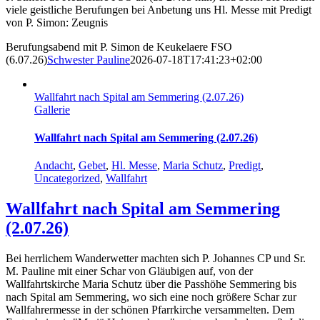
viele geistliche Berufungen bei Anbetung uns Hl. Messe mit Predigt
von P. Simon: Zeugnis
Berufungsabend mit P. Simon de Keukelaere FSO
(6.07.26)
Schwester Pauline
2026-07-18T17:41:23+02:00
Wallfahrt nach Spital am Semmering (2.07.26)
Gallerie
Wallfahrt nach Spital am Semmering (2.07.26)
Andacht
,
Gebet
,
Hl. Messe
,
Maria Schutz
,
Predigt
,
Uncategorized
,
Wallfahrt
Wallfahrt nach Spital am Semmering
(2.07.26)
Bei herrlichem Wanderwetter machten sich P. Johannes CP und Sr.
M. Pauline mit einer Schar von Gläubigen auf, von der
Wallfahrtskirche Maria Schutz über die Passhöhe Semmering bis
nach Spital am Semmering, wo sich eine noch größere Schar zur
Wallfahrermesse in der schönen Pfarrkirche versammelten. Dem