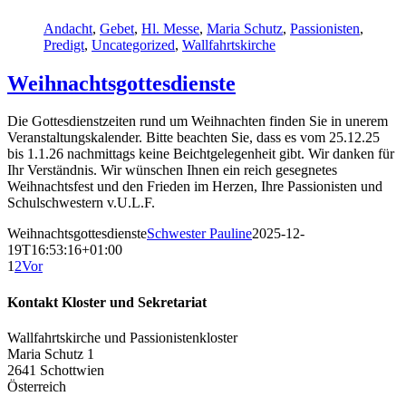
Andacht
,
Gebet
,
Hl. Messe
,
Maria Schutz
,
Passionisten
,
Predigt
,
Uncategorized
,
Wallfahrtskirche
Weihnachtsgottesdienste
Die Gottesdienstzeiten rund um Weihnachten finden Sie in unerem
Veranstaltungskalender. Bitte beachten Sie, dass es vom 25.12.25
bis 1.1.26 nachmittags keine Beichtgelegenheit gibt. Wir danken für
Ihr Verständnis. Wir wünschen Ihnen ein reich gesegnetes
Weihnachtsfest und den Frieden im Herzen, Ihre Passionisten und
Schulschwestern v.U.L.F.
Weihnachtsgottesdienste
Schwester Pauline
2025-12-
19T16:53:16+01:00
1
2
Vor
Kontakt Kloster und Sekretariat
Wallfahrtskirche und Passionistenkloster
Maria Schutz 1
2641 Schottwien
Österreich