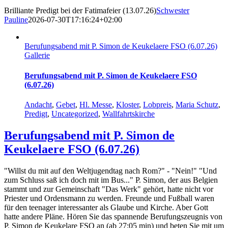
Brilliante Predigt bei der Fatimafeier (13.07.26)
Schwester
Pauline
2026-07-30T17:16:24+02:00
Berufungsabend mit P. Simon de Keukelaere FSO (6.07.26)
Gallerie
Berufungsabend mit P. Simon de Keukelaere FSO
(6.07.26)
Andacht
,
Gebet
,
Hl. Messe
,
Kloster
,
Lobpreis
,
Maria Schutz
,
Predigt
,
Uncategorized
,
Wallfahrtskirche
Berufungsabend mit P. Simon de
Keukelaere FSO (6.07.26)
"Willst du mit auf den Weltjugendtag nach Rom?" - "Nein!" "Und
zum Schluss saß ich doch mit im Bus..." P. Simon, der aus Belgien
stammt und zur Gemeinschaft "Das Werk" gehört, hatte nicht vor
Priester und Ordensmann zu werden. Freunde und Fußball waren
für den teenager interessanter als Glaube und Kirche. Aber Gott
hatte andere Pläne. Hören Sie das spannende Berufungszeugnis von
P. Simon de Keukelare FSO an (ab 27:05 min) und beten Sie mit um