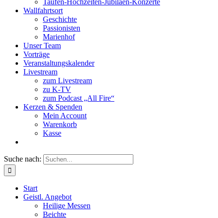
Taufen-Hochzeiten-Jubiläen-Konzerte
Wallfahrtsort
Geschichte
Passionisten
Marienhof
Unser Team
Vorträge
Veranstaltungskalender
Livestream
zum Livestream
zu K-TV
zum Podcast „All Fire“
Kerzen & Spenden
Mein Account
Warenkorb
Kasse
Suche nach:
Start
Geistl. Angebot
Heilige Messen
Beichte