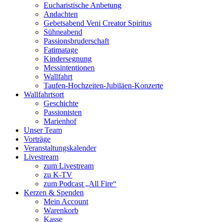
Eucharistische Anbetung
Andachten
Gebetsabend Veni Creator Spiritus
Sühneabend
Passionsbruderschaft
Fatimatage
Kindersegnung
Messintentionen
Wallfahrt
Taufen-Hochzeiten-Jubiläen-Konzerte
Wallfahrtsort
Geschichte
Passionisten
Marienhof
Unser Team
Vorträge
Veranstaltungskalender
Livestream
zum Livestream
zu K-TV
zum Podcast „All Fire“
Kerzen & Spenden
Mein Account
Warenkorb
Kasse