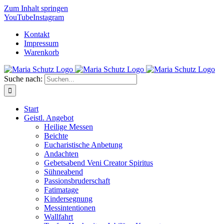
Zum Inhalt springen
YouTube
Instagram
Kontakt
Impressum
Warenkorb
Suche nach:
Start
Geistl. Angebot
Heilige Messen
Beichte
Eucharistische Anbetung
Andachten
Gebetsabend Veni Creator Spiritus
Sühneabend
Passionsbruderschaft
Fatimatage
Kindersegnung
Messintentionen
Wallfahrt