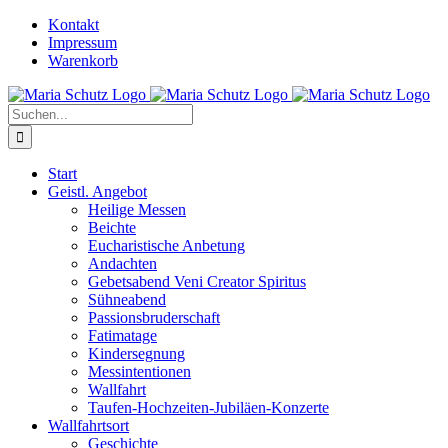
Zum
YouTube
Instagram
Kontakt
Inhalt
Impressum
springen
Warenkorb
Suche
nach:
Start
Geistl. Angebot
Heilige Messen
Beichte
Eucharistische Anbetung
Andachten
Gebetsabend Veni Creator Spiritus
Sühneabend
Passionsbruderschaft
Fatimatage
Kindersegnung
Messintentionen
Wallfahrt
Taufen-Hochzeiten-Jubiläen-Konzerte
Wallfahrtsort
Geschichte