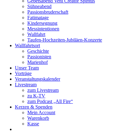
Gebetsabend Veni Creator Spiritus
Sühneabend
Passionsbruderschaft
Fatimatage
Kindersegnung
Messintentionen
Wallfahrt
Taufen-Hochzeiten-Jubiläen-Konzerte
Wallfahrtsort
Geschichte
Passionisten
Marienhof
Unser Team
Vorträge
Veranstaltungskalender
Livestream
zum Livestream
zu K-TV
zum Podcast „All Fire“
Kerzen & Spenden
Mein Account
Warenkorb
Kasse