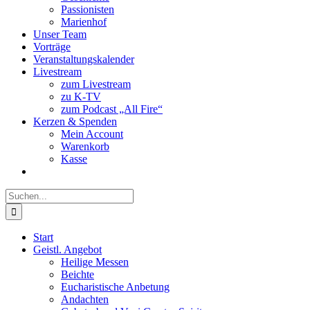
Passionisten
Marienhof
Unser Team
Vorträge
Veranstaltungskalender
Livestream
zum Livestream
zu K-TV
zum Podcast „All Fire“
Kerzen & Spenden
Mein Account
Warenkorb
Kasse
Suche
nach:
Start
Geistl. Angebot
Heilige Messen
Beichte
Eucharistische Anbetung
Andachten