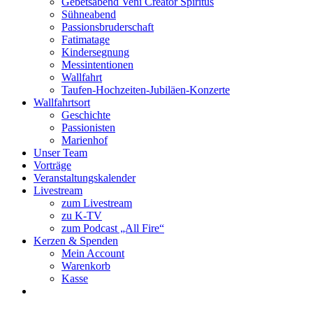
Gebetsabend Veni Creator Spiritus
Sühneabend
Passionsbruderschaft
Fatimatage
Kindersegnung
Messintentionen
Wallfahrt
Taufen-Hochzeiten-Jubiläen-Konzerte
Wallfahrtsort
Geschichte
Passionisten
Marienhof
Unser Team
Vorträge
Veranstaltungskalender
Livestream
zum Livestream
zu K-TV
zum Podcast „All Fire“
Kerzen & Spenden
Mein Account
Warenkorb
Kasse