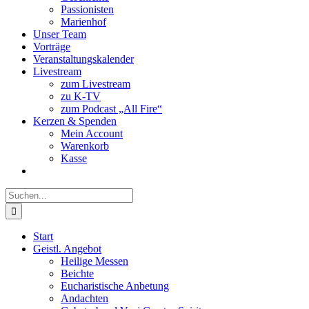
Passionisten
Marienhof
Unser Team
Vorträge
Veranstaltungskalender
Livestream
zum Livestream
zu K-TV
zum Podcast „All Fire“
Kerzen & Spenden
Mein Account
Warenkorb
Kasse
Suche
nach:
Start
Geistl. Angebot
Heilige Messen
Beichte
Eucharistische Anbetung
Andachten