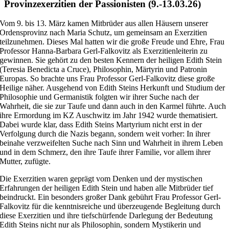
Provinzexerzitien der Passionisten (9.-13.03.26)
Vom 9. bis 13. März kamen Mitbrüder aus allen Häusern unserer
Ordensprovinz nach Maria Schutz, um gemeinsam an Exerzitien
teilzunehmen. Dieses Mal hatten wir die große Freude und Ehre, Frau
Professor Hanna-Barbara Gerl-Falkovitz als Exerzitienleiterin zu
gewinnen. Sie gehört zu den besten Kennern der heiligen Edith Stein
(Teresia Benedicta a Cruce), Philosophin, Märtyrin und Patronin
Europas. So brachte uns Frau Professor Gerl-Falkovitz diese große
Heilige näher. Ausgehend von Edith Steins Herkunft und Studium der
Philosophie und Germanistik folgten wir ihrer Suche nach der
Wahrheit, die sie zur Taufe und dann auch in den Karmel führte. Auch
ihre Ermordung im KZ Auschwitz im Jahr 1942 wurde thematisiert.
Dabei wurde klar, dass Edith Steins Martyrium nicht erst in der
Verfolgung durch die Nazis begann, sondern weit vorher: In ihrer
beinahe verzweifelten Suche nach Sinn und Wahrheit in ihrem Leben
und in dem Schmerz, den ihre Taufe ihrer Familie, vor allem ihrer
Mutter, zufügte.
Die Exerzitien waren geprägt vom Denken und der mystischen
Erfahrungen der heiligen Edith Stein und haben alle Mitbrüder tief
beindruckt. Ein besonders großer Dank gebührt Frau Professor Gerl-
Falkovitz für die kenntnisreiche und überzeugende Begleitung durch
diese Exerzitien und ihre tiefschürfende Darlegung der Bedeutung
Edith Steins nicht nur als Philosophin, sondern Mystikerin und