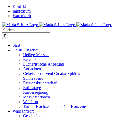
Zum
YouTube
Instagram
Kontakt
Inhalt
Impressum
springen
Warenkorb
Suche
nach:
Start
Geistl. Angebot
Heilige Messen
Beichte
Eucharistische Anbetung
Andachten
Gebetsabend Veni Creator Spiritus
Sühneabend
Passionsbruderschaft
Fatimatage
Kindersegnung
Messintentionen
Wallfahrt
Taufen-Hochzeiten-Jubiläen-Konzerte
Wallfahrtsort
Geschichte