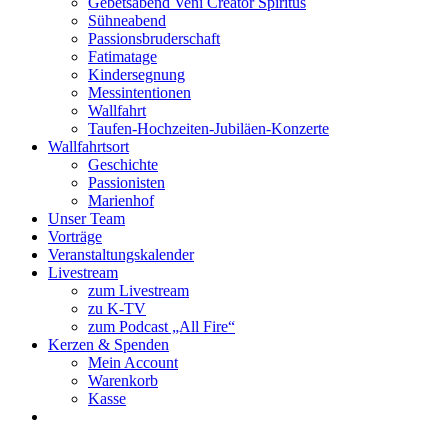
Gebetsabend Veni Creator Spiritus
Sühneabend
Passionsbruderschaft
Fatimatage
Kindersegnung
Messintentionen
Wallfahrt
Taufen-Hochzeiten-Jubiläen-Konzerte
Wallfahrtsort
Geschichte
Passionisten
Marienhof
Unser Team
Vorträge
Veranstaltungskalender
Livestream
zum Livestream
zu K-TV
zum Podcast „All Fire“
Kerzen & Spenden
Mein Account
Warenkorb
Kasse