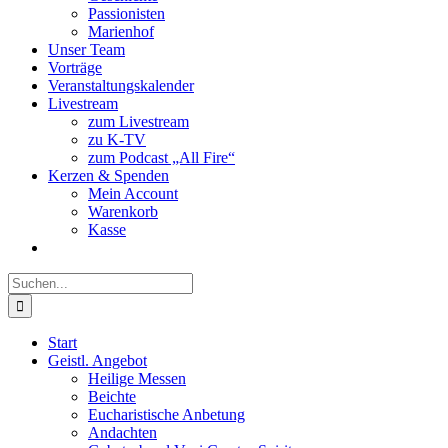
Passionisten
Marienhof
Unser Team
Vorträge
Veranstaltungskalender
Livestream
zum Livestream
zu K-TV
zum Podcast „All Fire“
Kerzen & Spenden
Mein Account
Warenkorb
Kasse
Suche
nach:
Start
Geistl. Angebot
Heilige Messen
Beichte
Eucharistische Anbetung
Andachten