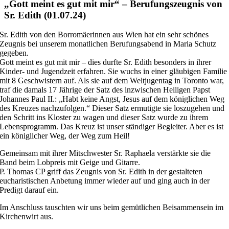
„Gott meint es gut mit mir“ – Berufungszeugnis von
Sr. Edith (01.07.24)
Sr. Edith von den Borromäerinnen aus Wien hat ein sehr schönes
Zeugnis bei unserem monatlichen Berufungsabend in Maria Schutz
gegeben.
Gott meint es gut mit mir – dies durfte Sr. Edith besonders in ihrer
Kinder- und Jugendzeit erfahren. Sie wuchs in einer gläubigen Familie
mit 8 Geschwistern auf. Als sie auf dem Weltjugentag in Toronto war,
traf die damals 17 Jährige der Satz des inzwischen Heiligen Papst
Johannes Paul II.: „Habt keine Angst, Jesus auf dem königlichen Weg
des Kreuzes nachzufolgen.“ Dieser Satz ermutigte sie loszugehen und
den Schritt ins Kloster zu wagen und dieser Satz wurde zu ihrem
Lebensprogramm. Das Kreuz ist unser ständiger Begleiter. Aber es ist
ein königlicher Weg, der Weg zum Heil!
Gemeinsam mit ihrer Mitschwester Sr. Raphaela verstärkte sie die
Band beim Lobpreis mit Geige und Gitarre.
P. Thomas CP griff das Zeugnis von Sr. Edith in der gestalteten
eucharistischen Anbetung immer wieder auf und ging auch in der
Predigt darauf ein.
Im Anschluss tauschten wir uns beim gemütlichen Beisammensein im
Kirchenwirt aus.