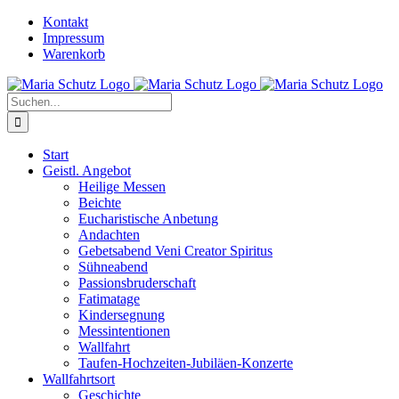
Zum
YouTube
Instagram
Kontakt
Inhalt
Impressum
springen
Warenkorb
Suche
nach:
Start
Geistl. Angebot
Heilige Messen
Beichte
Eucharistische Anbetung
Andachten
Gebetsabend Veni Creator Spiritus
Sühneabend
Passionsbruderschaft
Fatimatage
Kindersegnung
Messintentionen
Wallfahrt
Taufen-Hochzeiten-Jubiläen-Konzerte
Wallfahrtsort
Geschichte