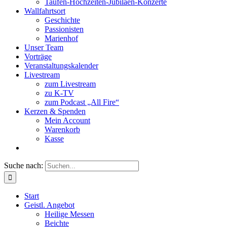
Taufen-Hochzeiten-Jubiläen-Konzerte
Wallfahrtsort
Geschichte
Passionisten
Marienhof
Unser Team
Vorträge
Veranstaltungskalender
Livestream
zum Livestream
zu K-TV
zum Podcast „All Fire“
Kerzen & Spenden
Mein Account
Warenkorb
Kasse
Suche nach:
Start
Geistl. Angebot
Heilige Messen
Beichte