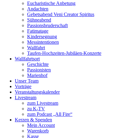
Eucharistische Anbetung
Andachten
Gebetsabend Veni Creator Spiritus
Sühneabend
Passionsbruderschaft
Fatimatage
Kindersegnung
Messintentionen
Wallfahrt
Taufen-Hochzeiten-Jubiläen-Konzerte
Wallfahrtsort
Geschichte
Passionisten
Marienhof
Unser Team
Vorträge
Veranstaltungskalender
Livestream
zum Livestream
zu K-TV
zum Podcast „All Fire“
Kerzen & Spenden
Mein Account
Warenkorb
Kasse