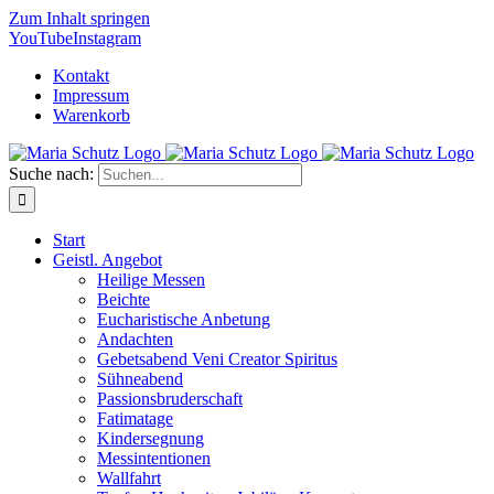
Zum Inhalt springen
YouTube
Instagram
Kontakt
Impressum
Warenkorb
Suche nach:
Start
Geistl. Angebot
Heilige Messen
Beichte
Eucharistische Anbetung
Andachten
Gebetsabend Veni Creator Spiritus
Sühneabend
Passionsbruderschaft
Fatimatage
Kindersegnung
Messintentionen
Wallfahrt