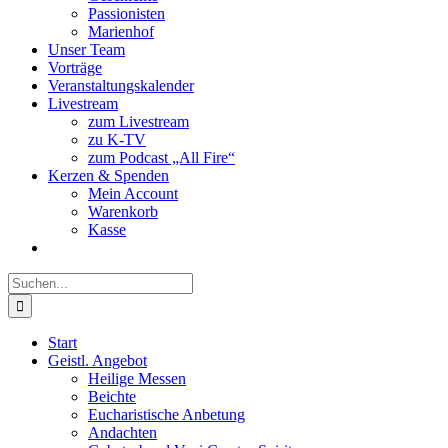
Passionisten
Marienhof
Unser Team
Vorträge
Veranstaltungskalender
Livestream
zum Livestream
zu K-TV
zum Podcast „All Fire“
Kerzen & Spenden
Mein Account
Warenkorb
Kasse
Suche
nach:
Start
Geistl. Angebot
Heilige Messen
Beichte
Eucharistische Anbetung
Andachten