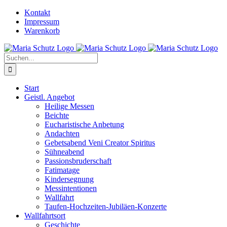
Zum
YouTube
Instagram
Kontakt
Inhalt
Impressum
springen
Warenkorb
Suche
nach:
Start
Geistl. Angebot
Heilige Messen
Beichte
Eucharistische Anbetung
Andachten
Gebetsabend Veni Creator Spiritus
Sühneabend
Passionsbruderschaft
Fatimatage
Kindersegnung
Messintentionen
Wallfahrt
Taufen-Hochzeiten-Jubiläen-Konzerte
Wallfahrtsort
Geschichte