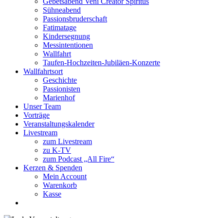
Gebetsabend Veni Creator Spiritus
Sühneabend
Passionsbruderschaft
Fatimatage
Kindersegnung
Messintentionen
Wallfahrt
Taufen-Hochzeiten-Jubiläen-Konzerte
Wallfahrtsort
Geschichte
Passionisten
Marienhof
Unser Team
Vorträge
Veranstaltungskalender
Livestream
zum Livestream
zu K-TV
zum Podcast „All Fire“
Kerzen & Spenden
Mein Account
Warenkorb
Kasse