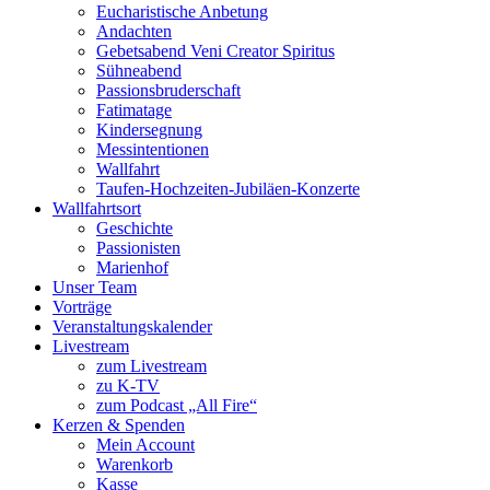
Eucharistische Anbetung
Andachten
Gebetsabend Veni Creator Spiritus
Sühneabend
Passionsbruderschaft
Fatimatage
Kindersegnung
Messintentionen
Wallfahrt
Taufen-Hochzeiten-Jubiläen-Konzerte
Wallfahrtsort
Geschichte
Passionisten
Marienhof
Unser Team
Vorträge
Veranstaltungskalender
Livestream
zum Livestream
zu K-TV
zum Podcast „All Fire“
Kerzen & Spenden
Mein Account
Warenkorb
Kasse