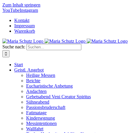
Zum Inhalt springen
YouTube
Instagram
Kontakt
Impressum
Warenkorb
Suche nach:
Start
Geistl. Angebot
Heilige Messen
Beichte
Eucharistische Anbetung
Andachten
Gebetsabend Veni Creator Spiritus
Sühneabend
Passionsbruderschaft
Fatimatage
Kindersegnung
Messintentionen
Wallfahrt