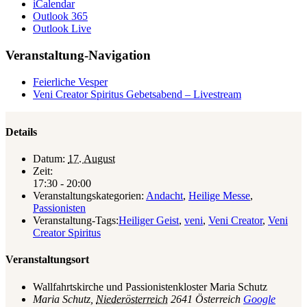
iCalendar
Outlook 365
Outlook Live
Veranstaltung-Navigation
Feierliche Vesper
Veni Creator Spiritus Gebetsabend – Livestream
Details
Datum:
17. August
Zeit:
17:30 - 20:00
Veranstaltungskategorien:
Andacht
,
Heilige Messe
,
Passionisten
Veranstaltung-Tags:
Heiliger Geist
,
veni
,
Veni Creator
,
Veni
Creator Spiritus
Veranstaltungsort
Wallfahrtskirche und Passionistenkloster Maria Schutz
Maria Schutz
,
Niederösterreich
2641
Österreich
Google