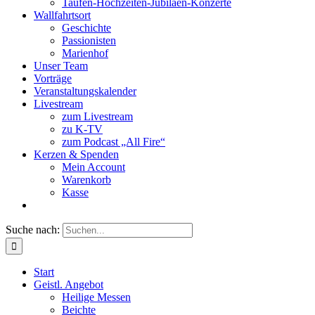
Taufen-Hochzeiten-Jubiläen-Konzerte
Wallfahrtsort
Geschichte
Passionisten
Marienhof
Unser Team
Vorträge
Veranstaltungskalender
Livestream
zum Livestream
zu K-TV
zum Podcast „All Fire“
Kerzen & Spenden
Mein Account
Warenkorb
Kasse
Suche nach:
Start
Geistl. Angebot
Heilige Messen
Beichte