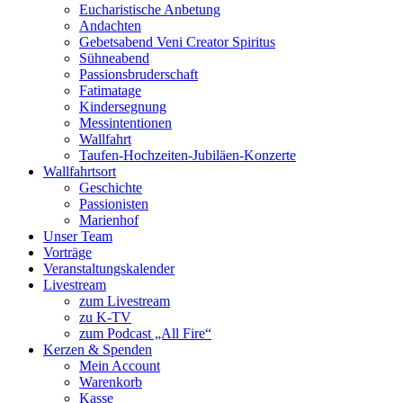
Eucharistische Anbetung
Andachten
Gebetsabend Veni Creator Spiritus
Sühneabend
Passionsbruderschaft
Fatimatage
Kindersegnung
Messintentionen
Wallfahrt
Taufen-Hochzeiten-Jubiläen-Konzerte
Wallfahrtsort
Geschichte
Passionisten
Marienhof
Unser Team
Vorträge
Veranstaltungskalender
Livestream
zum Livestream
zu K-TV
zum Podcast „All Fire“
Kerzen & Spenden
Mein Account
Warenkorb
Kasse