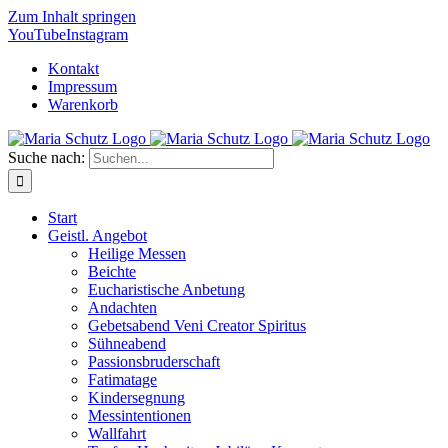
Zum Inhalt springen
YouTube
Instagram
Kontakt
Impressum
Warenkorb
Suche nach:
Start
Geistl. Angebot
Heilige Messen
Beichte
Eucharistische Anbetung
Andachten
Gebetsabend Veni Creator Spiritus
Sühneabend
Passionsbruderschaft
Fatimatage
Kindersegnung
Messintentionen
Wallfahrt