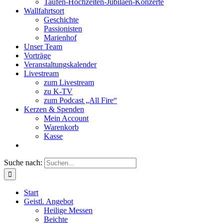
Taufen-Hochzeiten-Jubiläen-Konzerte
Wallfahrtsort
Geschichte
Passionisten
Marienhof
Unser Team
Vorträge
Veranstaltungskalender
Livestream
zum Livestream
zu K-TV
zum Podcast „All Fire“
Kerzen & Spenden
Mein Account
Warenkorb
Kasse
Suche nach:
Start
Geistl. Angebot
Heilige Messen
Beichte