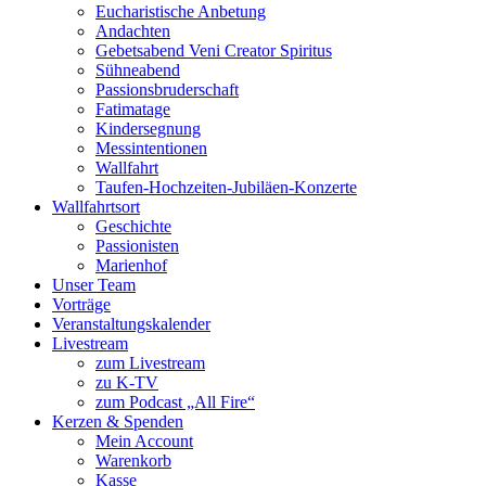
Eucharistische Anbetung
Andachten
Gebetsabend Veni Creator Spiritus
Sühneabend
Passionsbruderschaft
Fatimatage
Kindersegnung
Messintentionen
Wallfahrt
Taufen-Hochzeiten-Jubiläen-Konzerte
Wallfahrtsort
Geschichte
Passionisten
Marienhof
Unser Team
Vorträge
Veranstaltungskalender
Livestream
zum Livestream
zu K-TV
zum Podcast „All Fire“
Kerzen & Spenden
Mein Account
Warenkorb
Kasse