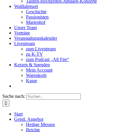
Taufen-Hochzeiten-Jubiläen-Konzerte
Wallfahrtsort
Geschichte
Passionisten
Marienhof
Unser Team
Vorträge
Veranstaltungskalender
Livestream
zum Livestream
zu K-TV
zum Podcast „All Fire“
Kerzen & Spenden
Mein Account
Warenkorb
Kasse
Suche nach:
Start
Geistl. Angebot
Heilige Messen
Beichte