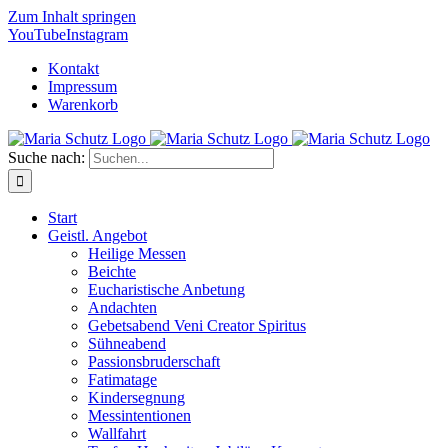
Zum Inhalt springen
YouTube
Instagram
Kontakt
Impressum
Warenkorb
Suche nach:
Start
Geistl. Angebot
Heilige Messen
Beichte
Eucharistische Anbetung
Andachten
Gebetsabend Veni Creator Spiritus
Sühneabend
Passionsbruderschaft
Fatimatage
Kindersegnung
Messintentionen
Wallfahrt