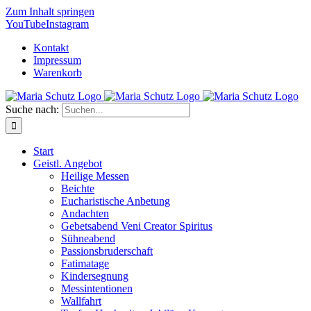
Zum Inhalt springen
YouTube
Instagram
Kontakt
Impressum
Warenkorb
Suche nach:
Start
Geistl. Angebot
Heilige Messen
Beichte
Eucharistische Anbetung
Andachten
Gebetsabend Veni Creator Spiritus
Sühneabend
Passionsbruderschaft
Fatimatage
Kindersegnung
Messintentionen
Wallfahrt