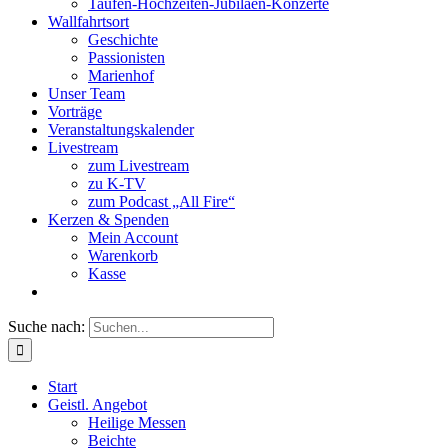
Taufen-Hochzeiten-Jubiläen-Konzerte
Wallfahrtsort
Geschichte
Passionisten
Marienhof
Unser Team
Vorträge
Veranstaltungskalender
Livestream
zum Livestream
zu K-TV
zum Podcast „All Fire“
Kerzen & Spenden
Mein Account
Warenkorb
Kasse
Suche nach:
Start
Geistl. Angebot
Heilige Messen
Beichte