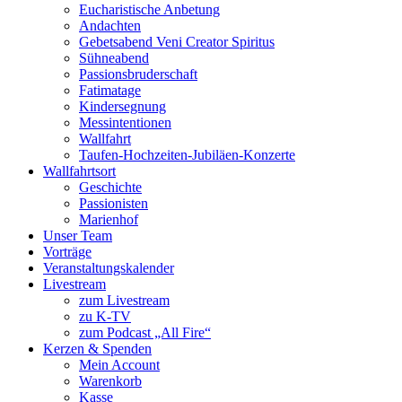
Eucharistische Anbetung
Andachten
Gebetsabend Veni Creator Spiritus
Sühneabend
Passionsbruderschaft
Fatimatage
Kindersegnung
Messintentionen
Wallfahrt
Taufen-Hochzeiten-Jubiläen-Konzerte
Wallfahrtsort
Geschichte
Passionisten
Marienhof
Unser Team
Vorträge
Veranstaltungskalender
Livestream
zum Livestream
zu K-TV
zum Podcast „All Fire“
Kerzen & Spenden
Mein Account
Warenkorb
Kasse