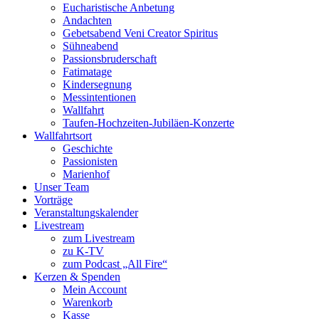
Eucharistische Anbetung
Andachten
Gebetsabend Veni Creator Spiritus
Sühneabend
Passionsbruderschaft
Fatimatage
Kindersegnung
Messintentionen
Wallfahrt
Taufen-Hochzeiten-Jubiläen-Konzerte
Wallfahrtsort
Geschichte
Passionisten
Marienhof
Unser Team
Vorträge
Veranstaltungskalender
Livestream
zum Livestream
zu K-TV
zum Podcast „All Fire“
Kerzen & Spenden
Mein Account
Warenkorb
Kasse