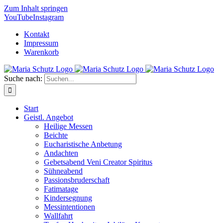
Zum Inhalt springen
YouTube
Instagram
Kontakt
Impressum
Warenkorb
Suche nach:
Start
Geistl. Angebot
Heilige Messen
Beichte
Eucharistische Anbetung
Andachten
Gebetsabend Veni Creator Spiritus
Sühneabend
Passionsbruderschaft
Fatimatage
Kindersegnung
Messintentionen
Wallfahrt