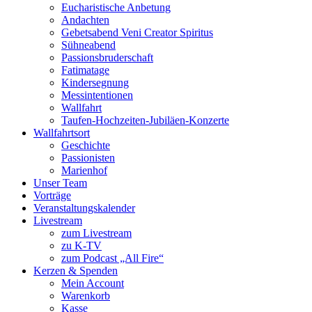
Eucharistische Anbetung
Andachten
Gebetsabend Veni Creator Spiritus
Sühneabend
Passionsbruderschaft
Fatimatage
Kindersegnung
Messintentionen
Wallfahrt
Taufen-Hochzeiten-Jubiläen-Konzerte
Wallfahrtsort
Geschichte
Passionisten
Marienhof
Unser Team
Vorträge
Veranstaltungskalender
Livestream
zum Livestream
zu K-TV
zum Podcast „All Fire“
Kerzen & Spenden
Mein Account
Warenkorb
Kasse