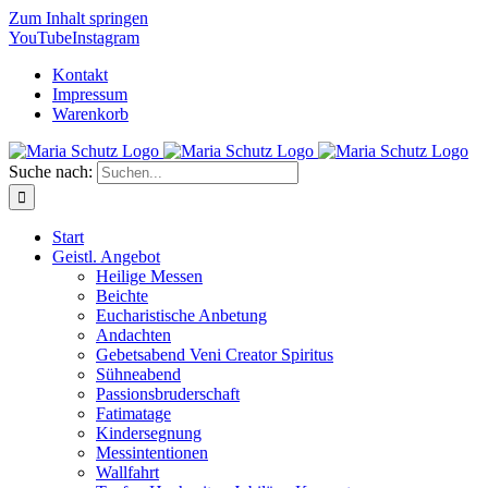
Zum Inhalt springen
YouTube
Instagram
Kontakt
Impressum
Warenkorb
Suche nach:
Start
Geistl. Angebot
Heilige Messen
Beichte
Eucharistische Anbetung
Andachten
Gebetsabend Veni Creator Spiritus
Sühneabend
Passionsbruderschaft
Fatimatage
Kindersegnung
Messintentionen
Wallfahrt