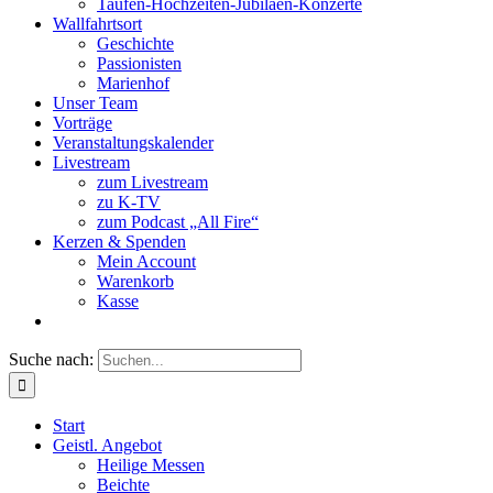
Taufen-Hochzeiten-Jubiläen-Konzerte
Wallfahrtsort
Geschichte
Passionisten
Marienhof
Unser Team
Vorträge
Veranstaltungskalender
Livestream
zum Livestream
zu K-TV
zum Podcast „All Fire“
Kerzen & Spenden
Mein Account
Warenkorb
Kasse
Suche nach:
Start
Geistl. Angebot
Heilige Messen
Beichte