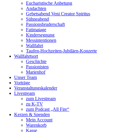
Eucharistische Anbetung
Andachten
Gebetsabend Veni Creator Spiritus
Sühneabend
Passionsbruderschaft
Fatimatage
Kindersegnung
Messintentionen
Wallfahrt
Taufen-Hochzeiten-Jubiläen-Konzerte
Wallfahrtsort
Geschichte
Passionisten
Marienhof
Unser Team
Vorträge
Veranstaltungskalender
Livestream
zum Livestream
zu K-TV
zum Podcast „All Fire“
Kerzen & Spenden
Mein Account
Warenkorb
Kasse