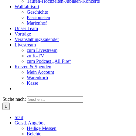
Taufen-Hochzeiten-Jubiläen-Konzerte
Wallfahrtsort
Geschichte
Passionisten
Marienhof
Unser Team
Vorträge
Veranstaltungskalender
Livestream
zum Livestream
zu K-TV
zum Podcast „All Fire“
Kerzen & Spenden
Mein Account
Warenkorb
Kasse
Suche nach:
Start
Geistl. Angebot
Heilige Messen
Beichte