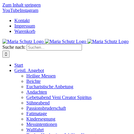
Zum Inhalt springen
YouTube
Instagram
Kontakt
Impressum
Warenkorb
Suche nach:
Start
Geistl. Angebot
Heilige Messen
Beichte
Eucharistische Anbetung
Andachten
Gebetsabend Veni Creator Spiritus
Sühneabend
Passionsbruderschaft
Fatimatage
Kindersegnung
Messintentionen
Wallfahrt