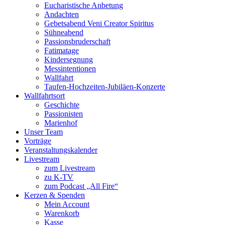
Eucharistische Anbetung
Andachten
Gebetsabend Veni Creator Spiritus
Sühneabend
Passionsbruderschaft
Fatimatage
Kindersegnung
Messintentionen
Wallfahrt
Taufen-Hochzeiten-Jubiläen-Konzerte
Wallfahrtsort
Geschichte
Passionisten
Marienhof
Unser Team
Vorträge
Veranstaltungskalender
Livestream
zum Livestream
zu K-TV
zum Podcast „All Fire“
Kerzen & Spenden
Mein Account
Warenkorb
Kasse