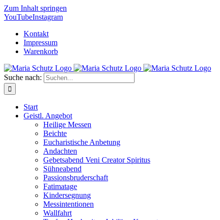
Zum Inhalt springen
YouTube
Instagram
Kontakt
Impressum
Warenkorb
Suche nach:
Start
Geistl. Angebot
Heilige Messen
Beichte
Eucharistische Anbetung
Andachten
Gebetsabend Veni Creator Spiritus
Sühneabend
Passionsbruderschaft
Fatimatage
Kindersegnung
Messintentionen
Wallfahrt