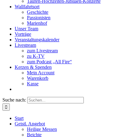
Taufen-Hochzeiten-Jubiläen-Konzerte
Wallfahrtsort
Geschichte
Passionisten
Marienhof
Unser Team
Vorträge
Veranstaltungskalender
Livestream
zum Livestream
zu K-TV
zum Podcast „All Fire“
Kerzen & Spenden
Mein Account
Warenkorb
Kasse
Suche nach:
Start
Geistl. Angebot
Heilige Messen
Beichte