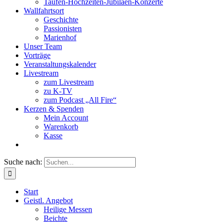
Taufen-Hochzeiten-Jubiläen-Konzerte
Wallfahrtsort
Geschichte
Passionisten
Marienhof
Unser Team
Vorträge
Veranstaltungskalender
Livestream
zum Livestream
zu K-TV
zum Podcast „All Fire“
Kerzen & Spenden
Mein Account
Warenkorb
Kasse
Suche nach:
Start
Geistl. Angebot
Heilige Messen
Beichte