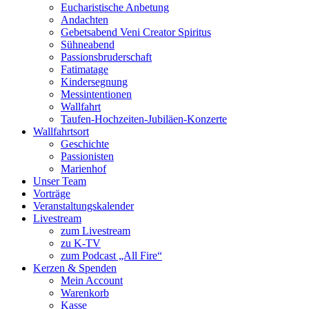
Eucharistische Anbetung
Andachten
Gebetsabend Veni Creator Spiritus
Sühneabend
Passionsbruderschaft
Fatimatage
Kindersegnung
Messintentionen
Wallfahrt
Taufen-Hochzeiten-Jubiläen-Konzerte
Wallfahrtsort
Geschichte
Passionisten
Marienhof
Unser Team
Vorträge
Veranstaltungskalender
Livestream
zum Livestream
zu K-TV
zum Podcast „All Fire“
Kerzen & Spenden
Mein Account
Warenkorb
Kasse