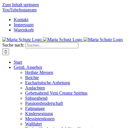
Zum Inhalt springen
YouTube
Instagram
Kontakt
Impressum
Warenkorb
Suche nach:
Start
Geistl. Angebot
Heilige Messen
Beichte
Eucharistische Anbetung
Andachten
Gebetsabend Veni Creator Spiritus
Sühneabend
Passionsbruderschaft
Fatimatage
Kindersegnung
Messintentionen
Wallfahrt