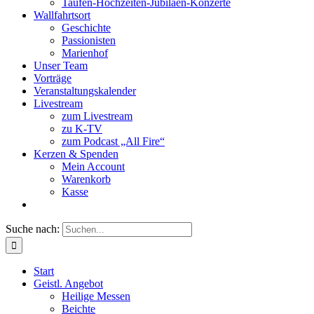
Taufen-Hochzeiten-Jubiläen-Konzerte
Wallfahrtsort
Geschichte
Passionisten
Marienhof
Unser Team
Vorträge
Veranstaltungskalender
Livestream
zum Livestream
zu K-TV
zum Podcast „All Fire“
Kerzen & Spenden
Mein Account
Warenkorb
Kasse
Suche nach:
Start
Geistl. Angebot
Heilige Messen
Beichte