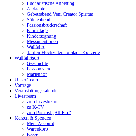
Eucharistische Anbetung
Andachten
Gebetsabend Veni Creator Spiritus
Sühneabend
Passionsbruderschaft
Fatimatage
Kindersegnung
Messintentionen
Wallfahrt
Taufen-Hochzeiten-Jubiläen-Konzerte
Wallfahrtsort
Geschichte
Passionisten
Marienhof
Unser Team
Vorträge
Veranstaltungskalender
Livestream
zum Livestream
zu K-TV
zum Podcast „All Fire“
Kerzen & Spenden
Mein Account
Warenkorb
Kasse