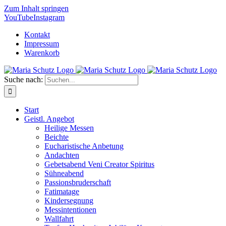
Zum Inhalt springen
YouTube
Instagram
Kontakt
Impressum
Warenkorb
Suche nach:
Start
Geistl. Angebot
Heilige Messen
Beichte
Eucharistische Anbetung
Andachten
Gebetsabend Veni Creator Spiritus
Sühneabend
Passionsbruderschaft
Fatimatage
Kindersegnung
Messintentionen
Wallfahrt