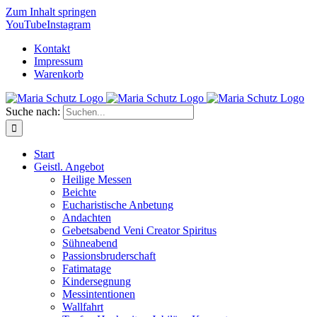
Zum Inhalt springen
YouTube
Instagram
Kontakt
Impressum
Warenkorb
Suche nach:
Start
Geistl. Angebot
Heilige Messen
Beichte
Eucharistische Anbetung
Andachten
Gebetsabend Veni Creator Spiritus
Sühneabend
Passionsbruderschaft
Fatimatage
Kindersegnung
Messintentionen
Wallfahrt