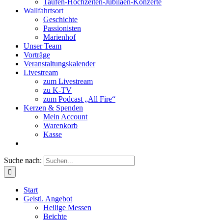
Taufen-Hochzeiten-Jubiläen-Konzerte
Wallfahrtsort
Geschichte
Passionisten
Marienhof
Unser Team
Vorträge
Veranstaltungskalender
Livestream
zum Livestream
zu K-TV
zum Podcast „All Fire“
Kerzen & Spenden
Mein Account
Warenkorb
Kasse
Suche nach:
Start
Geistl. Angebot
Heilige Messen
Beichte