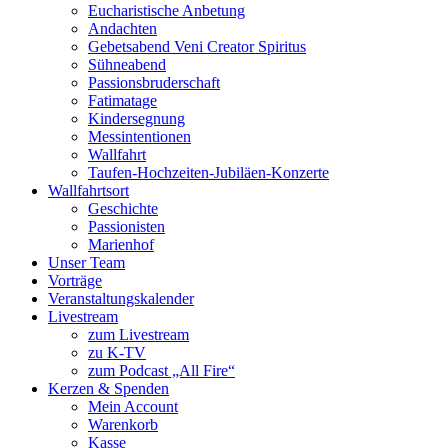
Eucharistische Anbetung
Andachten
Gebetsabend Veni Creator Spiritus
Sühneabend
Passionsbruderschaft
Fatimatage
Kindersegnung
Messintentionen
Wallfahrt
Taufen-Hochzeiten-Jubiläen-Konzerte
Wallfahrtsort
Geschichte
Passionisten
Marienhof
Unser Team
Vorträge
Veranstaltungskalender
Livestream
zum Livestream
zu K-TV
zum Podcast „All Fire“
Kerzen & Spenden
Mein Account
Warenkorb
Kasse