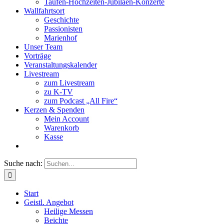
Taufen-Hochzeiten-Jubiläen-Konzerte
Wallfahrtsort
Geschichte
Passionisten
Marienhof
Unser Team
Vorträge
Veranstaltungskalender
Livestream
zum Livestream
zu K-TV
zum Podcast „All Fire“
Kerzen & Spenden
Mein Account
Warenkorb
Kasse
Suche nach:
Start
Geistl. Angebot
Heilige Messen
Beichte