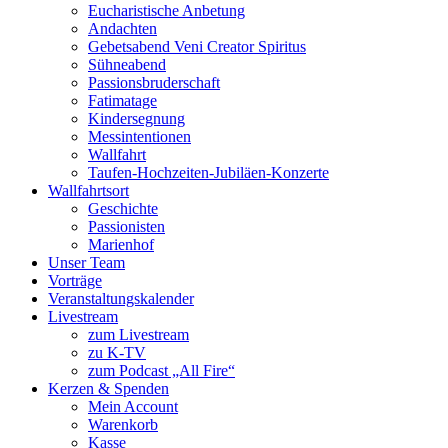
Eucharistische Anbetung
Andachten
Gebetsabend Veni Creator Spiritus
Sühneabend
Passionsbruderschaft
Fatimatage
Kindersegnung
Messintentionen
Wallfahrt
Taufen-Hochzeiten-Jubiläen-Konzerte
Wallfahrtsort
Geschichte
Passionisten
Marienhof
Unser Team
Vorträge
Veranstaltungskalender
Livestream
zum Livestream
zu K-TV
zum Podcast „All Fire“
Kerzen & Spenden
Mein Account
Warenkorb
Kasse