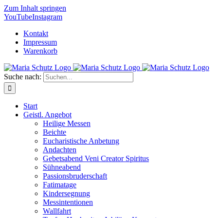
Zum Inhalt springen
YouTube
Instagram
Kontakt
Impressum
Warenkorb
Suche nach:
Start
Geistl. Angebot
Heilige Messen
Beichte
Eucharistische Anbetung
Andachten
Gebetsabend Veni Creator Spiritus
Sühneabend
Passionsbruderschaft
Fatimatage
Kindersegnung
Messintentionen
Wallfahrt