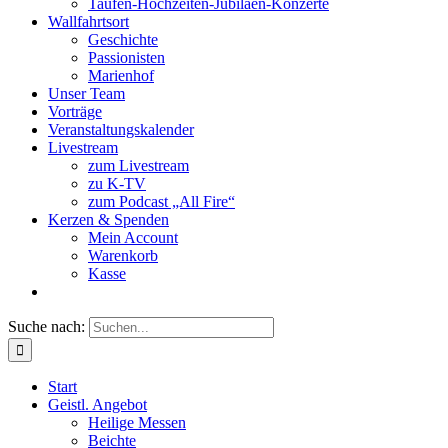
Taufen-Hochzeiten-Jubiläen-Konzerte
Wallfahrtsort
Geschichte
Passionisten
Marienhof
Unser Team
Vorträge
Veranstaltungskalender
Livestream
zum Livestream
zu K-TV
zum Podcast „All Fire“
Kerzen & Spenden
Mein Account
Warenkorb
Kasse
Suche nach:
Start
Geistl. Angebot
Heilige Messen
Beichte