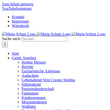
Zum Inhalt springen
YouTube
Instagram
Kontakt
Impressum
Warenkorb
Suche nach:
Start
Geistl. Angebot
Heilige Messen
Beichte
Eucharistische Anbetung
Andachten
Gebetsabend Veni Creator Spiritus
Sühneabend
Passionsbruderschaft
Fatimatage
Kindersegnung
Messintentionen
Wallfahrt