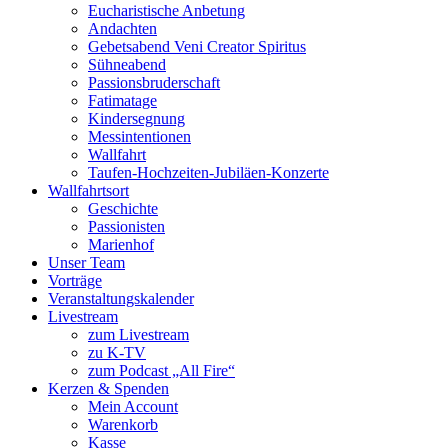
Eucharistische Anbetung
Andachten
Gebetsabend Veni Creator Spiritus
Sühneabend
Passionsbruderschaft
Fatimatage
Kindersegnung
Messintentionen
Wallfahrt
Taufen-Hochzeiten-Jubiläen-Konzerte
Wallfahrtsort
Geschichte
Passionisten
Marienhof
Unser Team
Vorträge
Veranstaltungskalender
Livestream
zum Livestream
zu K-TV
zum Podcast „All Fire“
Kerzen & Spenden
Mein Account
Warenkorb
Kasse