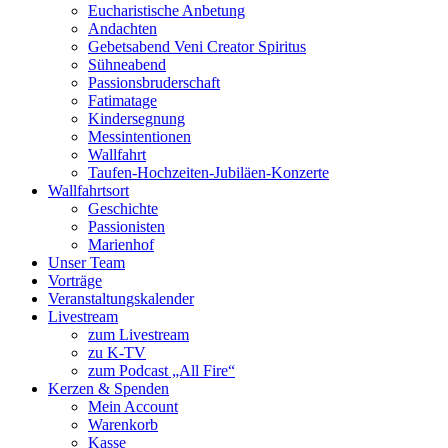
Eucharistische Anbetung
Andachten
Gebetsabend Veni Creator Spiritus
Sühneabend
Passionsbruderschaft
Fatimatage
Kindersegnung
Messintentionen
Wallfahrt
Taufen-Hochzeiten-Jubiläen-Konzerte
Wallfahrtsort
Geschichte
Passionisten
Marienhof
Unser Team
Vorträge
Veranstaltungskalender
Livestream
zum Livestream
zu K-TV
zum Podcast „All Fire“
Kerzen & Spenden
Mein Account
Warenkorb
Kasse