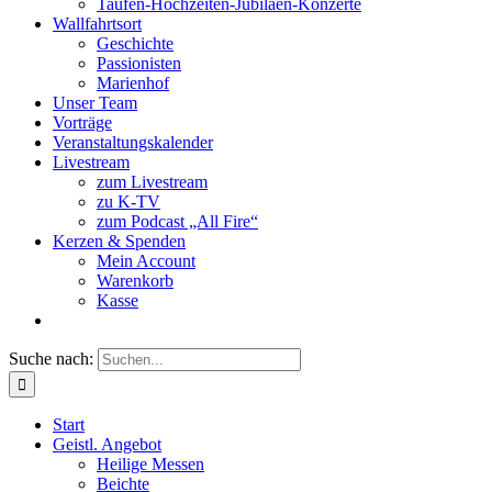
Taufen-Hochzeiten-Jubiläen-Konzerte
Wallfahrtsort
Geschichte
Passionisten
Marienhof
Unser Team
Vorträge
Veranstaltungskalender
Livestream
zum Livestream
zu K-TV
zum Podcast „All Fire“
Kerzen & Spenden
Mein Account
Warenkorb
Kasse
Suche nach:
Start
Geistl. Angebot
Heilige Messen
Beichte