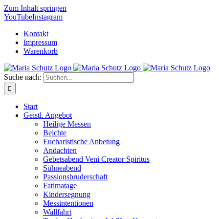
Zum Inhalt springen
YouTube
Instagram
Kontakt
Impressum
Warenkorb
Suche nach:
Start
Geistl. Angebot
Heilige Messen
Beichte
Eucharistische Anbetung
Andachten
Gebetsabend Veni Creator Spiritus
Sühneabend
Passionsbruderschaft
Fatimatage
Kindersegnung
Messintentionen
Wallfahrt