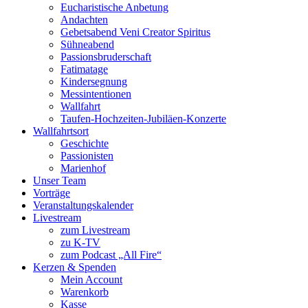
Eucharistische Anbetung
Andachten
Gebetsabend Veni Creator Spiritus
Sühneabend
Passionsbruderschaft
Fatimatage
Kindersegnung
Messintentionen
Wallfahrt
Taufen-Hochzeiten-Jubiläen-Konzerte
Wallfahrtsort
Geschichte
Passionisten
Marienhof
Unser Team
Vorträge
Veranstaltungskalender
Livestream
zum Livestream
zu K-TV
zum Podcast „All Fire“
Kerzen & Spenden
Mein Account
Warenkorb
Kasse