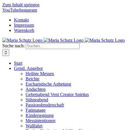
Zum Inhalt springen
YouTube
Instagram
Kontakt
Impressum
Warenkorb
Suche nach:
Start
Geistl. Angebot
Heilige Messen
Beichte
Eucharistische Anbetung
Andachten
Gebetsabend Veni Creator Spiritus
Sühneabend
Passionsbruderschaft
Fatimatage
Kindersegnung
Messintentionen
Wallfahrt