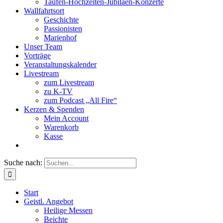
Taufen-Hochzeiten-Jubiläen-Konzerte
Wallfahrtsort
Geschichte
Passionisten
Marienhof
Unser Team
Vorträge
Veranstaltungskalender
Livestream
zum Livestream
zu K-TV
zum Podcast „All Fire“
Kerzen & Spenden
Mein Account
Warenkorb
Kasse
Suche nach:
Start
Geistl. Angebot
Heilige Messen
Beichte