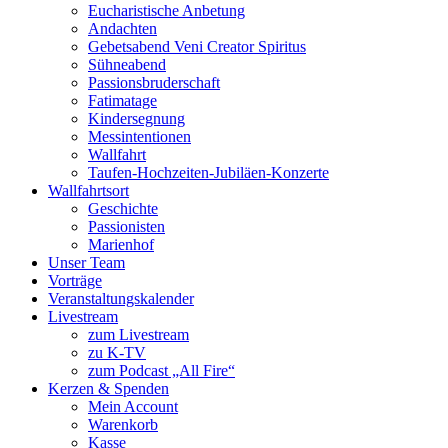
Eucharistische Anbetung
Andachten
Gebetsabend Veni Creator Spiritus
Sühneabend
Passionsbruderschaft
Fatimatage
Kindersegnung
Messintentionen
Wallfahrt
Taufen-Hochzeiten-Jubiläen-Konzerte
Wallfahrtsort
Geschichte
Passionisten
Marienhof
Unser Team
Vorträge
Veranstaltungskalender
Livestream
zum Livestream
zu K-TV
zum Podcast „All Fire“
Kerzen & Spenden
Mein Account
Warenkorb
Kasse