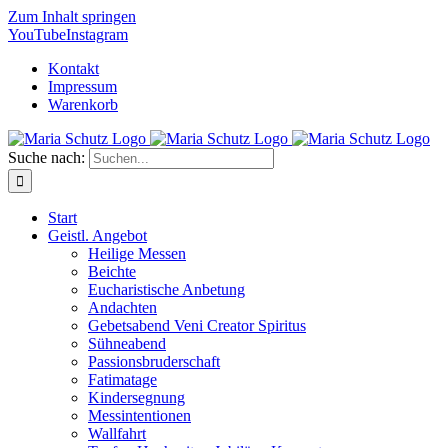
Zum Inhalt springen
YouTube
Instagram
Kontakt
Impressum
Warenkorb
Suche nach:
Start
Geistl. Angebot
Heilige Messen
Beichte
Eucharistische Anbetung
Andachten
Gebetsabend Veni Creator Spiritus
Sühneabend
Passionsbruderschaft
Fatimatage
Kindersegnung
Messintentionen
Wallfahrt