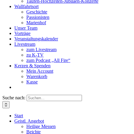
Taufen-Hochzeiten-Jubiläen-Konzerte
Wallfahrtsort
Geschichte
Passionisten
Marienhof
Unser Team
Vorträge
Veranstaltungskalender
Livestream
zum Livestream
zu K-TV
zum Podcast „All Fire“
Kerzen & Spenden
Mein Account
Warenkorb
Kasse
Suche nach:
Start
Geistl. Angebot
Heilige Messen
Beichte