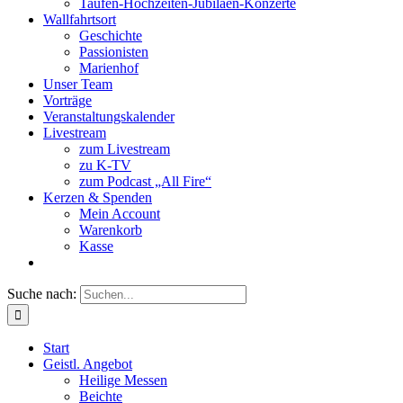
Taufen-Hochzeiten-Jubiläen-Konzerte
Wallfahrtsort
Geschichte
Passionisten
Marienhof
Unser Team
Vorträge
Veranstaltungskalender
Livestream
zum Livestream
zu K-TV
zum Podcast „All Fire“
Kerzen & Spenden
Mein Account
Warenkorb
Kasse
Suche nach:
Start
Geistl. Angebot
Heilige Messen
Beichte