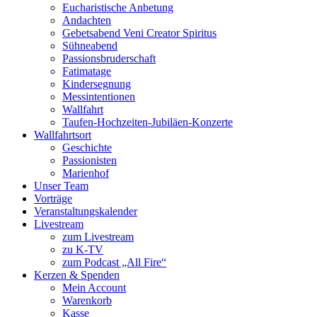
Eucharistische Anbetung
Andachten
Gebetsabend Veni Creator Spiritus
Sühneabend
Passionsbruderschaft
Fatimatage
Kindersegnung
Messintentionen
Wallfahrt
Taufen-Hochzeiten-Jubiläen-Konzerte
Wallfahrtsort
Geschichte
Passionisten
Marienhof
Unser Team
Vorträge
Veranstaltungskalender
Livestream
zum Livestream
zu K-TV
zum Podcast „All Fire“
Kerzen & Spenden
Mein Account
Warenkorb
Kasse