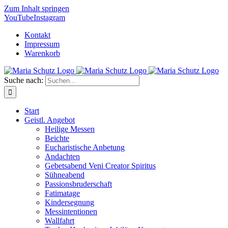
Zum Inhalt springen
YouTube
Instagram
Kontakt
Impressum
Warenkorb
Suche nach:
Start
Geistl. Angebot
Heilige Messen
Beichte
Eucharistische Anbetung
Andachten
Gebetsabend Veni Creator Spiritus
Sühneabend
Passionsbruderschaft
Fatimatage
Kindersegnung
Messintentionen
Wallfahrt