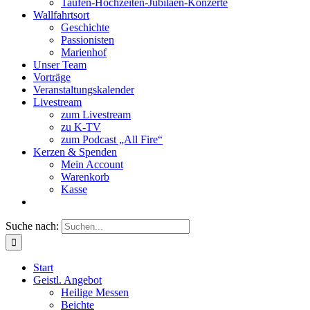
Taufen-Hochzeiten-Jubiläen-Konzerte
Wallfahrtsort
Geschichte
Passionisten
Marienhof
Unser Team
Vorträge
Veranstaltungskalender
Livestream
zum Livestream
zu K-TV
zum Podcast „All Fire“
Kerzen & Spenden
Mein Account
Warenkorb
Kasse
Suche nach:
Start
Geistl. Angebot
Heilige Messen
Beichte