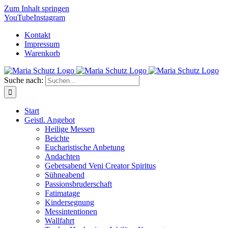
Zum Inhalt springen
YouTube
Instagram
Kontakt
Impressum
Warenkorb
Suche nach:
Start
Geistl. Angebot
Heilige Messen
Beichte
Eucharistische Anbetung
Andachten
Gebetsabend Veni Creator Spiritus
Sühneabend
Passionsbruderschaft
Fatimatage
Kindersegnung
Messintentionen
Wallfahrt