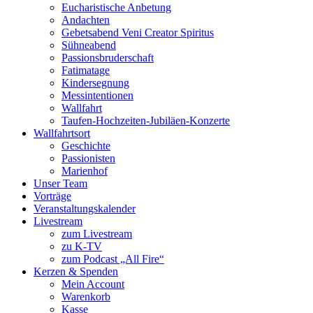
Eucharistische Anbetung
Andachten
Gebetsabend Veni Creator Spiritus
Sühneabend
Passionsbruderschaft
Fatimatage
Kindersegnung
Messintentionen
Wallfahrt
Taufen-Hochzeiten-Jubiläen-Konzerte
Wallfahrtsort
Geschichte
Passionisten
Marienhof
Unser Team
Vorträge
Veranstaltungskalender
Livestream
zum Livestream
zu K-TV
zum Podcast „All Fire“
Kerzen & Spenden
Mein Account
Warenkorb
Kasse