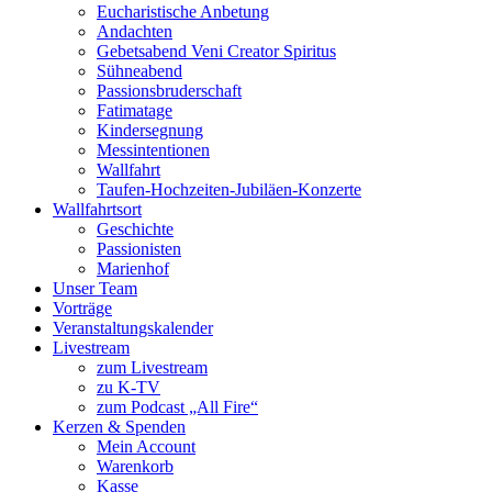
Eucharistische Anbetung
Andachten
Gebetsabend Veni Creator Spiritus
Sühneabend
Passionsbruderschaft
Fatimatage
Kindersegnung
Messintentionen
Wallfahrt
Taufen-Hochzeiten-Jubiläen-Konzerte
Wallfahrtsort
Geschichte
Passionisten
Marienhof
Unser Team
Vorträge
Veranstaltungskalender
Livestream
zum Livestream
zu K-TV
zum Podcast „All Fire“
Kerzen & Spenden
Mein Account
Warenkorb
Kasse