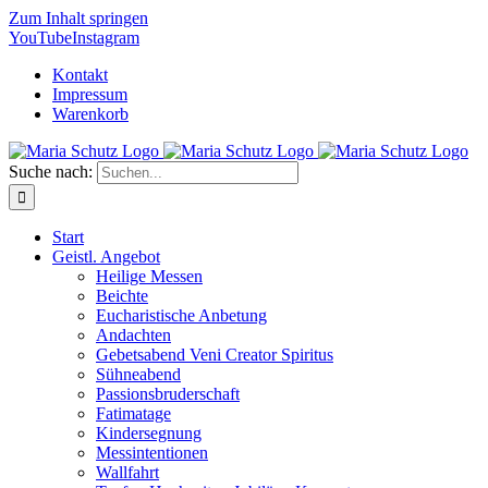
Zum Inhalt springen
YouTube
Instagram
Kontakt
Impressum
Warenkorb
Suche nach:
Start
Geistl. Angebot
Heilige Messen
Beichte
Eucharistische Anbetung
Andachten
Gebetsabend Veni Creator Spiritus
Sühneabend
Passionsbruderschaft
Fatimatage
Kindersegnung
Messintentionen
Wallfahrt