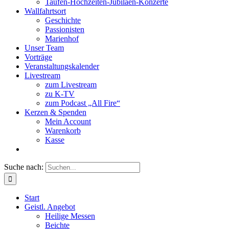
Taufen-Hochzeiten-Jubiläen-Konzerte
Wallfahrtsort
Geschichte
Passionisten
Marienhof
Unser Team
Vorträge
Veranstaltungskalender
Livestream
zum Livestream
zu K-TV
zum Podcast „All Fire“
Kerzen & Spenden
Mein Account
Warenkorb
Kasse
Suche nach:
Start
Geistl. Angebot
Heilige Messen
Beichte