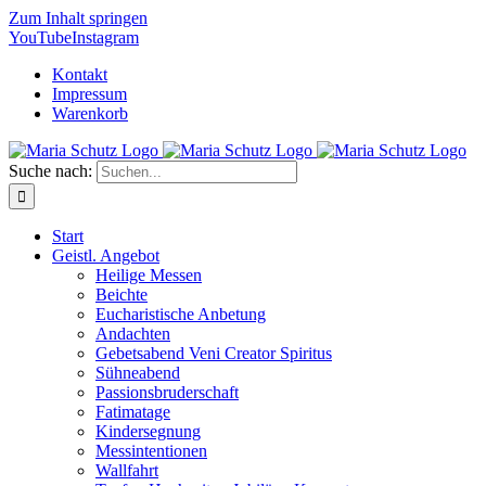
Zum Inhalt springen
YouTube
Instagram
Kontakt
Impressum
Warenkorb
Suche nach:
Start
Geistl. Angebot
Heilige Messen
Beichte
Eucharistische Anbetung
Andachten
Gebetsabend Veni Creator Spiritus
Sühneabend
Passionsbruderschaft
Fatimatage
Kindersegnung
Messintentionen
Wallfahrt