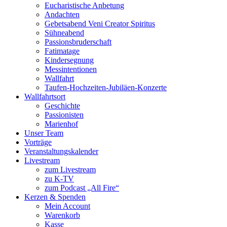
Eucharistische Anbetung
Andachten
Gebetsabend Veni Creator Spiritus
Sühneabend
Passionsbruderschaft
Fatimatage
Kindersegnung
Messintentionen
Wallfahrt
Taufen-Hochzeiten-Jubiläen-Konzerte
Wallfahrtsort
Geschichte
Passionisten
Marienhof
Unser Team
Vorträge
Veranstaltungskalender
Livestream
zum Livestream
zu K-TV
zum Podcast „All Fire“
Kerzen & Spenden
Mein Account
Warenkorb
Kasse