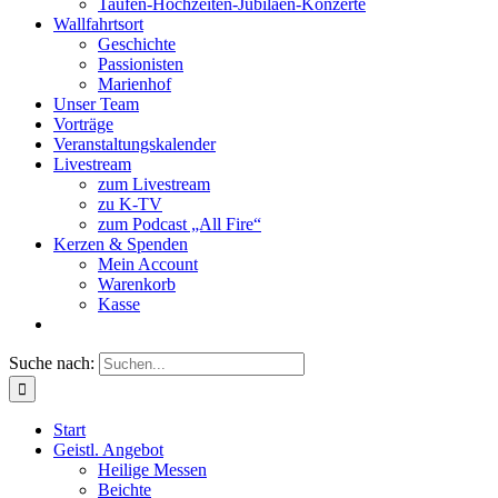
Taufen-Hochzeiten-Jubiläen-Konzerte
Wallfahrtsort
Geschichte
Passionisten
Marienhof
Unser Team
Vorträge
Veranstaltungskalender
Livestream
zum Livestream
zu K-TV
zum Podcast „All Fire“
Kerzen & Spenden
Mein Account
Warenkorb
Kasse
Suche nach:
Start
Geistl. Angebot
Heilige Messen
Beichte