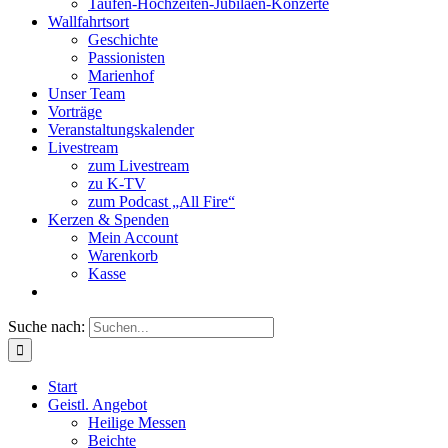
Taufen-Hochzeiten-Jubiläen-Konzerte
Wallfahrtsort
Geschichte
Passionisten
Marienhof
Unser Team
Vorträge
Veranstaltungskalender
Livestream
zum Livestream
zu K-TV
zum Podcast „All Fire“
Kerzen & Spenden
Mein Account
Warenkorb
Kasse
Suche nach:
Start
Geistl. Angebot
Heilige Messen
Beichte