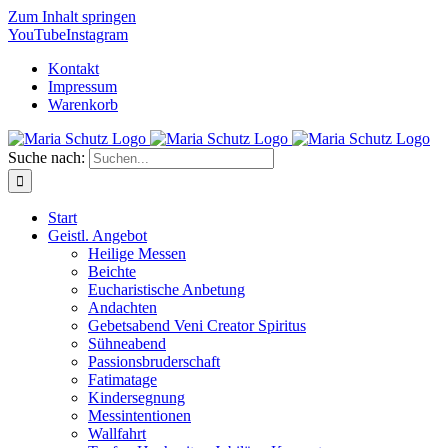
Zum Inhalt springen
YouTube
Instagram
Kontakt
Impressum
Warenkorb
Suche nach:
Start
Geistl. Angebot
Heilige Messen
Beichte
Eucharistische Anbetung
Andachten
Gebetsabend Veni Creator Spiritus
Sühneabend
Passionsbruderschaft
Fatimatage
Kindersegnung
Messintentionen
Wallfahrt