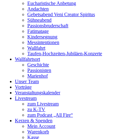
Eucharistische Anbetung
Andachten
Gebetsabend Veni Creator Spiritus
Sühneabend
Passionsbruderschaft
Fatimatage
Kindersegnung
Messintentionen
Wallfahrt
Taufen-Hochzeiten-Jubiläen-Konzerte
Wallfahrtsort
Geschichte
Passionisten
Marienhof
Unser Team
Vorträge
Veranstaltungskalender
Livestream
zum Livestream
zu K-TV
zum Podcast „All Fire“
Kerzen & Spenden
Mein Account
Warenkorb
Kasse