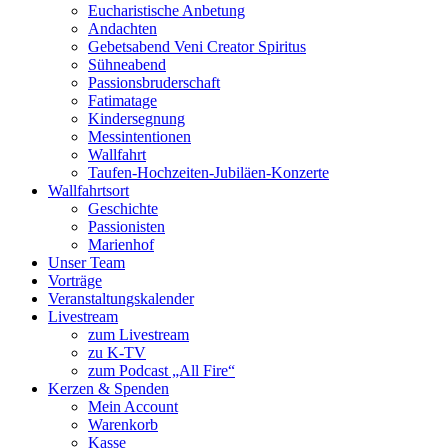
Eucharistische Anbetung
Andachten
Gebetsabend Veni Creator Spiritus
Sühneabend
Passionsbruderschaft
Fatimatage
Kindersegnung
Messintentionen
Wallfahrt
Taufen-Hochzeiten-Jubiläen-Konzerte
Wallfahrtsort
Geschichte
Passionisten
Marienhof
Unser Team
Vorträge
Veranstaltungskalender
Livestream
zum Livestream
zu K-TV
zum Podcast „All Fire“
Kerzen & Spenden
Mein Account
Warenkorb
Kasse