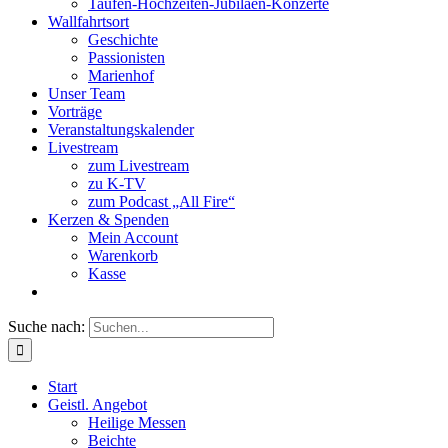
Taufen-Hochzeiten-Jubiläen-Konzerte
Wallfahrtsort
Geschichte
Passionisten
Marienhof
Unser Team
Vorträge
Veranstaltungskalender
Livestream
zum Livestream
zu K-TV
zum Podcast „All Fire“
Kerzen & Spenden
Mein Account
Warenkorb
Kasse
Suche nach:
Start
Geistl. Angebot
Heilige Messen
Beichte