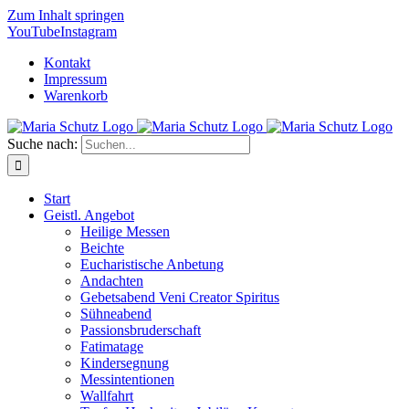
Zum Inhalt springen
YouTube
Instagram
Kontakt
Impressum
Warenkorb
Suche nach:
Start
Geistl. Angebot
Heilige Messen
Beichte
Eucharistische Anbetung
Andachten
Gebetsabend Veni Creator Spiritus
Sühneabend
Passionsbruderschaft
Fatimatage
Kindersegnung
Messintentionen
Wallfahrt