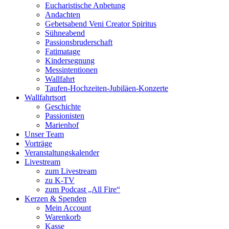
Eucharistische Anbetung
Andachten
Gebetsabend Veni Creator Spiritus
Sühneabend
Passionsbruderschaft
Fatimatage
Kindersegnung
Messintentionen
Wallfahrt
Taufen-Hochzeiten-Jubiläen-Konzerte
Wallfahrtsort
Geschichte
Passionisten
Marienhof
Unser Team
Vorträge
Veranstaltungskalender
Livestream
zum Livestream
zu K-TV
zum Podcast „All Fire“
Kerzen & Spenden
Mein Account
Warenkorb
Kasse