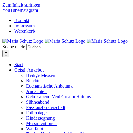
Zum Inhalt springen
YouTube
Instagram
Kontakt
Impressum
Warenkorb
Suche nach:
Start
Geistl. Angebot
Heilige Messen
Beichte
Eucharistische Anbetung
Andachten
Gebetsabend Veni Creator Spiritus
Sühneabend
Passionsbruderschaft
Fatimatage
Kindersegnung
Messintentionen
Wallfahrt