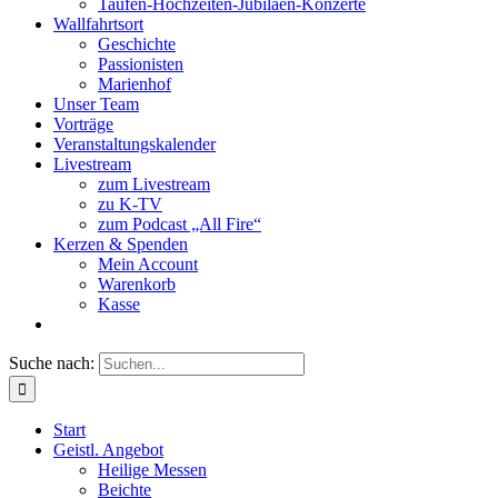
Taufen-Hochzeiten-Jubiläen-Konzerte
Wallfahrtsort
Geschichte
Passionisten
Marienhof
Unser Team
Vorträge
Veranstaltungskalender
Livestream
zum Livestream
zu K-TV
zum Podcast „All Fire“
Kerzen & Spenden
Mein Account
Warenkorb
Kasse
Suche nach:
Start
Geistl. Angebot
Heilige Messen
Beichte