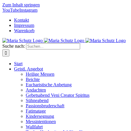
Zum Inhalt springen
YouTube
Instagram
Kontakt
Impressum
Warenkorb
Suche nach:
Start
Geistl. Angebot
Heilige Messen
Beichte
Eucharistische Anbetung
Andachten
Gebetsabend Veni Creator Spiritus
Sühneabend
Passionsbruderschaft
Fatimatage
Kindersegnung
Messintentionen
Wallfahrt