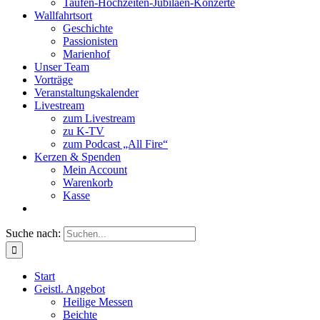
Taufen-Hochzeiten-Jubiläen-Konzerte
Wallfahrtsort
Geschichte
Passionisten
Marienhof
Unser Team
Vorträge
Veranstaltungskalender
Livestream
zum Livestream
zu K-TV
zum Podcast „All Fire“
Kerzen & Spenden
Mein Account
Warenkorb
Kasse
Suche nach:
Start
Geistl. Angebot
Heilige Messen
Beichte