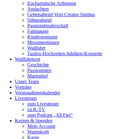
Eucharistische Anbetung
Andachten
Gebetsabend Veni Creator Spiritus
Sühneabend
Passionsbruderschaft
Fatimatage
Kindersegnung
Messintentionen
Wallfahrt
Taufen-Hochzeiten-Jubiläen-Konzerte
Wallfahrtsort
Geschichte
Passionisten
Marienhof
Unser Team
Vorträge
Veranstaltungskalender
Livestream
zum Livestream
zu K-TV
zum Podcast „All Fire“
Kerzen & Spenden
Mein Account
Warenkorb
Kasse