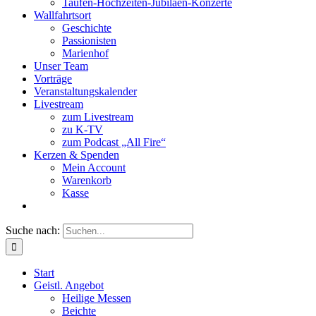
Taufen-Hochzeiten-Jubiläen-Konzerte
Wallfahrtsort
Geschichte
Passionisten
Marienhof
Unser Team
Vorträge
Veranstaltungskalender
Livestream
zum Livestream
zu K-TV
zum Podcast „All Fire“
Kerzen & Spenden
Mein Account
Warenkorb
Kasse
Suche nach:
Start
Geistl. Angebot
Heilige Messen
Beichte