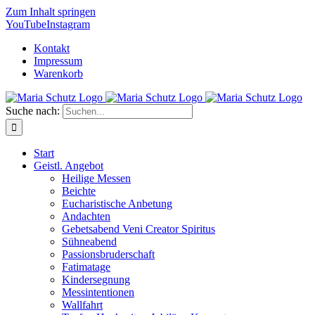
Zum Inhalt springen
YouTube
Instagram
Kontakt
Impressum
Warenkorb
Suche nach:
Start
Geistl. Angebot
Heilige Messen
Beichte
Eucharistische Anbetung
Andachten
Gebetsabend Veni Creator Spiritus
Sühneabend
Passionsbruderschaft
Fatimatage
Kindersegnung
Messintentionen
Wallfahrt