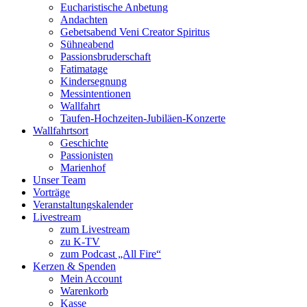
Eucharistische Anbetung
Andachten
Gebetsabend Veni Creator Spiritus
Sühneabend
Passionsbruderschaft
Fatimatage
Kindersegnung
Messintentionen
Wallfahrt
Taufen-Hochzeiten-Jubiläen-Konzerte
Wallfahrtsort
Geschichte
Passionisten
Marienhof
Unser Team
Vorträge
Veranstaltungskalender
Livestream
zum Livestream
zu K-TV
zum Podcast „All Fire“
Kerzen & Spenden
Mein Account
Warenkorb
Kasse