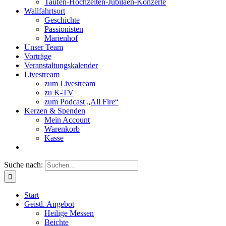
Taufen-Hochzeiten-Jubiläen-Konzerte
Wallfahrtsort
Geschichte
Passionisten
Marienhof
Unser Team
Vorträge
Veranstaltungskalender
Livestream
zum Livestream
zu K-TV
zum Podcast „All Fire“
Kerzen & Spenden
Mein Account
Warenkorb
Kasse
Suche nach:
Start
Geistl. Angebot
Heilige Messen
Beichte