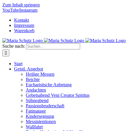
Zum Inhalt springen
YouTube
Instagram
Kontakt
Impressum
Warenkorb
Suche nach:
Start
Geistl. Angebot
Heilige Messen
Beichte
Eucharistische Anbetung
Andachten
Gebetsabend Veni Creator Spiritus
Sühneabend
Passionsbruderschaft
Fatimatage
Kindersegnung
Messintentionen
Wallfahrt