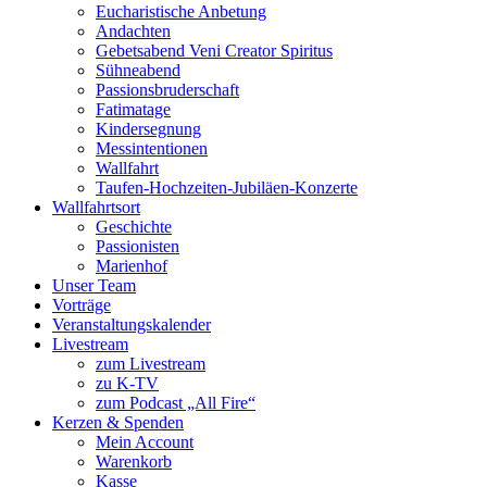
Eucharistische Anbetung
Andachten
Gebetsabend Veni Creator Spiritus
Sühneabend
Passionsbruderschaft
Fatimatage
Kindersegnung
Messintentionen
Wallfahrt
Taufen-Hochzeiten-Jubiläen-Konzerte
Wallfahrtsort
Geschichte
Passionisten
Marienhof
Unser Team
Vorträge
Veranstaltungskalender
Livestream
zum Livestream
zu K-TV
zum Podcast „All Fire“
Kerzen & Spenden
Mein Account
Warenkorb
Kasse