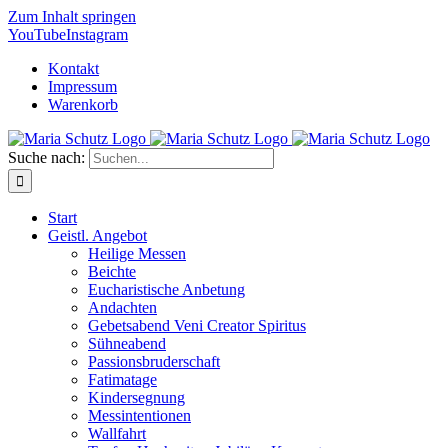
Zum Inhalt springen
YouTube
Instagram
Kontakt
Impressum
Warenkorb
Suche nach:
Start
Geistl. Angebot
Heilige Messen
Beichte
Eucharistische Anbetung
Andachten
Gebetsabend Veni Creator Spiritus
Sühneabend
Passionsbruderschaft
Fatimatage
Kindersegnung
Messintentionen
Wallfahrt