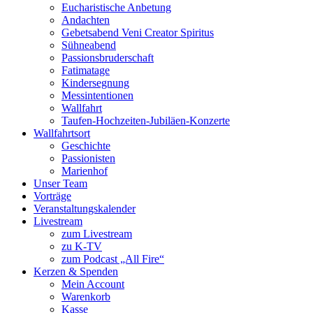
Eucharistische Anbetung
Andachten
Gebetsabend Veni Creator Spiritus
Sühneabend
Passionsbruderschaft
Fatimatage
Kindersegnung
Messintentionen
Wallfahrt
Taufen-Hochzeiten-Jubiläen-Konzerte
Wallfahrtsort
Geschichte
Passionisten
Marienhof
Unser Team
Vorträge
Veranstaltungskalender
Livestream
zum Livestream
zu K-TV
zum Podcast „All Fire“
Kerzen & Spenden
Mein Account
Warenkorb
Kasse