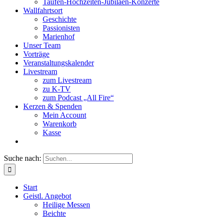
Taufen-Hochzeiten-Jubiläen-Konzerte
Wallfahrtsort
Geschichte
Passionisten
Marienhof
Unser Team
Vorträge
Veranstaltungskalender
Livestream
zum Livestream
zu K-TV
zum Podcast „All Fire“
Kerzen & Spenden
Mein Account
Warenkorb
Kasse
Suche nach:
Start
Geistl. Angebot
Heilige Messen
Beichte