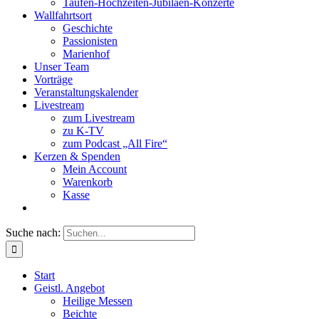
Taufen-Hochzeiten-Jubiläen-Konzerte
Wallfahrtsort
Geschichte
Passionisten
Marienhof
Unser Team
Vorträge
Veranstaltungskalender
Livestream
zum Livestream
zu K-TV
zum Podcast „All Fire“
Kerzen & Spenden
Mein Account
Warenkorb
Kasse
Suche nach:
Start
Geistl. Angebot
Heilige Messen
Beichte