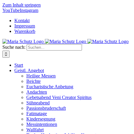
Zum Inhalt springen
YouTube
Instagram
Kontakt
Impressum
Warenkorb
Suche nach:
Start
Geistl. Angebot
Heilige Messen
Beichte
Eucharistische Anbetung
Andachten
Gebetsabend Veni Creator Spiritus
Sühneabend
Passionsbruderschaft
Fatimatage
Kindersegnung
Messintentionen
Wallfahrt