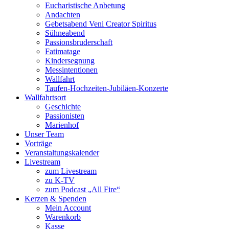
Eucharistische Anbetung
Andachten
Gebetsabend Veni Creator Spiritus
Sühneabend
Passionsbruderschaft
Fatimatage
Kindersegnung
Messintentionen
Wallfahrt
Taufen-Hochzeiten-Jubiläen-Konzerte
Wallfahrtsort
Geschichte
Passionisten
Marienhof
Unser Team
Vorträge
Veranstaltungskalender
Livestream
zum Livestream
zu K-TV
zum Podcast „All Fire“
Kerzen & Spenden
Mein Account
Warenkorb
Kasse