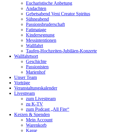
Eucharistische Anbetung
Andachten
Gebetsabend Veni Creator Spiritus
Sühneabend
Passionsbruderschaft
Fatimatage
Kindersegnung
Messintentionen
Wallfahrt
Taufen-Hochzeiten-Jubiläen-Konzerte
Wallfahrtsort
Geschichte
Passionisten
Marienhof
Unser Team
Vorträge
Veranstaltungskalender
Livestream
zum Livestream
zu K-TV
zum Podcast „All Fire“
Kerzen & Spenden
Mein Account
Warenkorb
Kasse