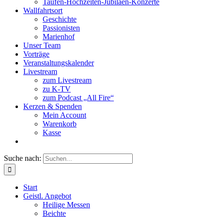
Taufen-Hochzeiten-Jubiläen-Konzerte
Wallfahrtsort
Geschichte
Passionisten
Marienhof
Unser Team
Vorträge
Veranstaltungskalender
Livestream
zum Livestream
zu K-TV
zum Podcast „All Fire“
Kerzen & Spenden
Mein Account
Warenkorb
Kasse
Suche nach:
Start
Geistl. Angebot
Heilige Messen
Beichte