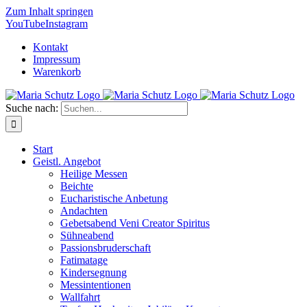
Zum Inhalt springen
YouTube
Instagram
Kontakt
Impressum
Warenkorb
Suche nach:
Start
Geistl. Angebot
Heilige Messen
Beichte
Eucharistische Anbetung
Andachten
Gebetsabend Veni Creator Spiritus
Sühneabend
Passionsbruderschaft
Fatimatage
Kindersegnung
Messintentionen
Wallfahrt