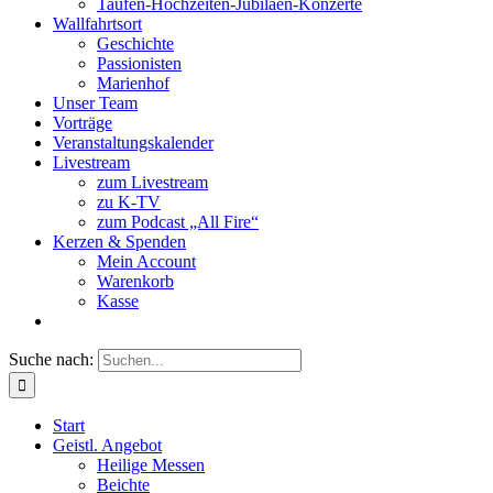
Taufen-Hochzeiten-Jubiläen-Konzerte
Wallfahrtsort
Geschichte
Passionisten
Marienhof
Unser Team
Vorträge
Veranstaltungskalender
Livestream
zum Livestream
zu K-TV
zum Podcast „All Fire“
Kerzen & Spenden
Mein Account
Warenkorb
Kasse
Suche nach:
Start
Geistl. Angebot
Heilige Messen
Beichte