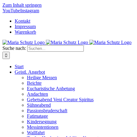
Zum Inhalt springen
YouTube
Instagram
Kontakt
Impressum
Warenkorb
Suche nach:
Start
Geistl. Angebot
Heilige Messen
Beichte
Eucharistische Anbetung
Andachten
Gebetsabend Veni Creator Spiritus
Sühneabend
Passionsbruderschaft
Fatimatage
Kindersegnung
Messintentionen
Wallfahrt