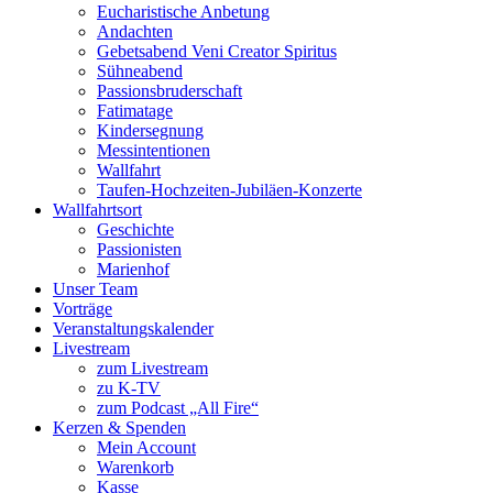
Eucharistische Anbetung
Andachten
Gebetsabend Veni Creator Spiritus
Sühneabend
Passionsbruderschaft
Fatimatage
Kindersegnung
Messintentionen
Wallfahrt
Taufen-Hochzeiten-Jubiläen-Konzerte
Wallfahrtsort
Geschichte
Passionisten
Marienhof
Unser Team
Vorträge
Veranstaltungskalender
Livestream
zum Livestream
zu K-TV
zum Podcast „All Fire“
Kerzen & Spenden
Mein Account
Warenkorb
Kasse