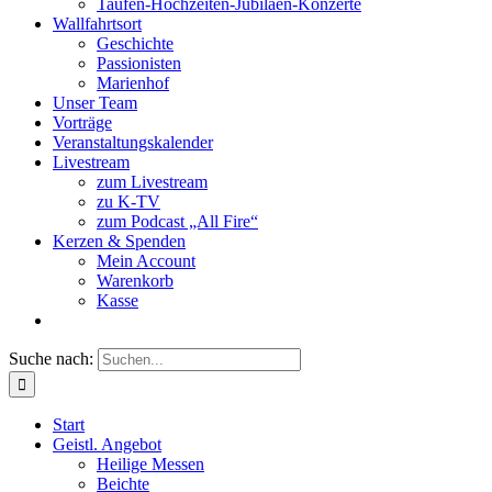
Taufen-Hochzeiten-Jubiläen-Konzerte
Wallfahrtsort
Geschichte
Passionisten
Marienhof
Unser Team
Vorträge
Veranstaltungskalender
Livestream
zum Livestream
zu K-TV
zum Podcast „All Fire“
Kerzen & Spenden
Mein Account
Warenkorb
Kasse
Suche nach:
Start
Geistl. Angebot
Heilige Messen
Beichte