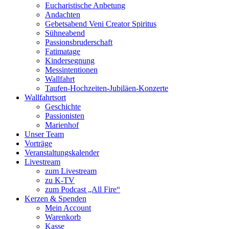
Eucharistische Anbetung
Andachten
Gebetsabend Veni Creator Spiritus
Sühneabend
Passionsbruderschaft
Fatimatage
Kindersegnung
Messintentionen
Wallfahrt
Taufen-Hochzeiten-Jubiläen-Konzerte
Wallfahrtsort
Geschichte
Passionisten
Marienhof
Unser Team
Vorträge
Veranstaltungskalender
Livestream
zum Livestream
zu K-TV
zum Podcast „All Fire“
Kerzen & Spenden
Mein Account
Warenkorb
Kasse