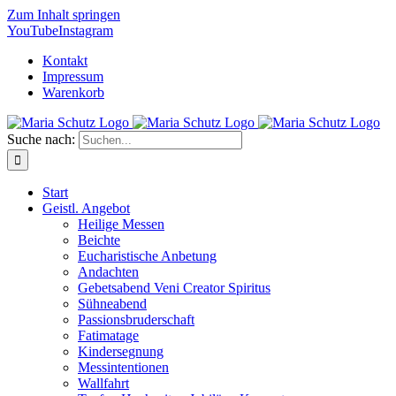
Zum Inhalt springen
YouTube
Instagram
Kontakt
Impressum
Warenkorb
Suche nach:
Start
Geistl. Angebot
Heilige Messen
Beichte
Eucharistische Anbetung
Andachten
Gebetsabend Veni Creator Spiritus
Sühneabend
Passionsbruderschaft
Fatimatage
Kindersegnung
Messintentionen
Wallfahrt