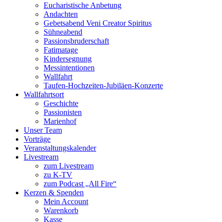
Eucharistische Anbetung
Andachten
Gebetsabend Veni Creator Spiritus
Sühneabend
Passionsbruderschaft
Fatimatage
Kindersegnung
Messintentionen
Wallfahrt
Taufen-Hochzeiten-Jubiläen-Konzerte
Wallfahrtsort
Geschichte
Passionisten
Marienhof
Unser Team
Vorträge
Veranstaltungskalender
Livestream
zum Livestream
zu K-TV
zum Podcast „All Fire“
Kerzen & Spenden
Mein Account
Warenkorb
Kasse