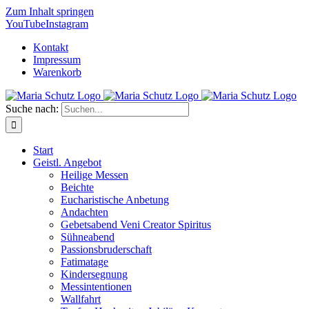
Zum Inhalt springen
YouTube
Instagram
Kontakt
Impressum
Warenkorb
Suche nach:
Start
Geistl. Angebot
Heilige Messen
Beichte
Eucharistische Anbetung
Andachten
Gebetsabend Veni Creator Spiritus
Sühneabend
Passionsbruderschaft
Fatimatage
Kindersegnung
Messintentionen
Wallfahrt