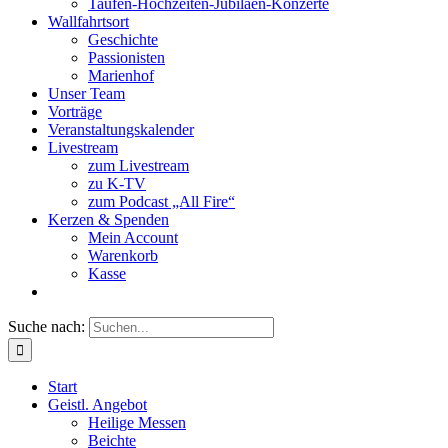
Taufen-Hochzeiten-Jubiläen-Konzerte
Wallfahrtsort
Geschichte
Passionisten
Marienhof
Unser Team
Vorträge
Veranstaltungskalender
Livestream
zum Livestream
zu K-TV
zum Podcast „All Fire“
Kerzen & Spenden
Mein Account
Warenkorb
Kasse
Suche nach:
Start
Geistl. Angebot
Heilige Messen
Beichte