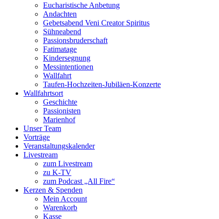
Eucharistische Anbetung
Andachten
Gebetsabend Veni Creator Spiritus
Sühneabend
Passionsbruderschaft
Fatimatage
Kindersegnung
Messintentionen
Wallfahrt
Taufen-Hochzeiten-Jubiläen-Konzerte
Wallfahrtsort
Geschichte
Passionisten
Marienhof
Unser Team
Vorträge
Veranstaltungskalender
Livestream
zum Livestream
zu K-TV
zum Podcast „All Fire“
Kerzen & Spenden
Mein Account
Warenkorb
Kasse