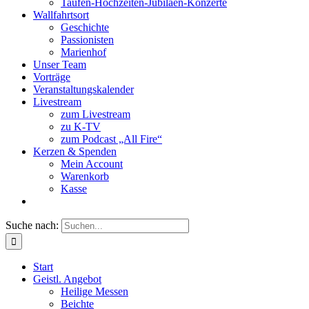
Taufen-Hochzeiten-Jubiläen-Konzerte
Wallfahrtsort
Geschichte
Passionisten
Marienhof
Unser Team
Vorträge
Veranstaltungskalender
Livestream
zum Livestream
zu K-TV
zum Podcast „All Fire“
Kerzen & Spenden
Mein Account
Warenkorb
Kasse
Suche nach:
Start
Geistl. Angebot
Heilige Messen
Beichte