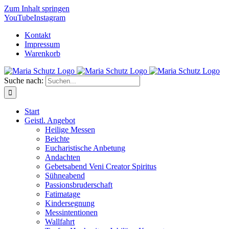
Zum Inhalt springen
YouTube
Instagram
Kontakt
Impressum
Warenkorb
Suche nach:
Start
Geistl. Angebot
Heilige Messen
Beichte
Eucharistische Anbetung
Andachten
Gebetsabend Veni Creator Spiritus
Sühneabend
Passionsbruderschaft
Fatimatage
Kindersegnung
Messintentionen
Wallfahrt