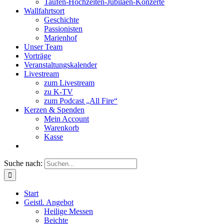
Taufen-Hochzeiten-Jubiläen-Konzerte
Wallfahrtsort
Geschichte
Passionisten
Marienhof
Unser Team
Vorträge
Veranstaltungskalender
Livestream
zum Livestream
zu K-TV
zum Podcast „All Fire“
Kerzen & Spenden
Mein Account
Warenkorb
Kasse
Suche nach:
Start
Geistl. Angebot
Heilige Messen
Beichte