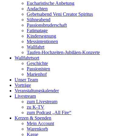
Eucharistische Anbetung
Andachten
Gebetsabend Veni Creator Spiritus
Sühneabend
Passionsbruderschaft
Fatimatage
Kindersegnung
Messintentionen
Wallfahrt
Taufen-Hochzeiten-Jubiläen-Konzerte
Wallfahrtsort
Geschichte
Passionisten
Marienhof
Unser Team
Vorträge
Veranstaltungskalender
Livestream
zum Livestream
zu K-TV
zum Podcast „All Fire“
Kerzen & Spenden
Mein Account
Warenkorb
Kasse