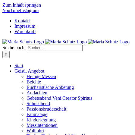
Zum Inhalt springen
YouTube
Instagram
Kontakt
Impressum
Warenkorb
Suche nach:
Start
Geistl. Angebot
Heilige Messen
Beichte
Eucharistische Anbetung
Andachten
Gebetsabend Veni Creator Spiritus
Sühneabend
Passionsbruderschaft
Fatimatage
Kindersegnung
Messintentionen
Wallfahrt