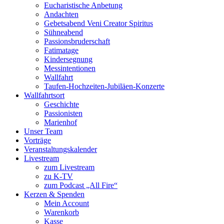
Eucharistische Anbetung
Andachten
Gebetsabend Veni Creator Spiritus
Sühneabend
Passionsbruderschaft
Fatimatage
Kindersegnung
Messintentionen
Wallfahrt
Taufen-Hochzeiten-Jubiläen-Konzerte
Wallfahrtsort
Geschichte
Passionisten
Marienhof
Unser Team
Vorträge
Veranstaltungskalender
Livestream
zum Livestream
zu K-TV
zum Podcast „All Fire“
Kerzen & Spenden
Mein Account
Warenkorb
Kasse