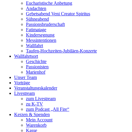
Eucharistische Anbetung
Andachten
Gebetsabend Veni Creator Spiritus
Sühneabend
Passionsbruderschaft
Fatimatage
Kindersegnung
Messintentionen
Wallfahrt
Taufen-Hochzeiten-Jubiläen-Konzerte
Wallfahrtsort
Geschichte
Passionisten
Marienhof
Unser Team
Vorträge
Veranstaltungskalender
Livestream
zum Livestream
zu K-TV
zum Podcast „All Fire“
Kerzen & Spenden
Mein Account
Warenkorb
Kasse