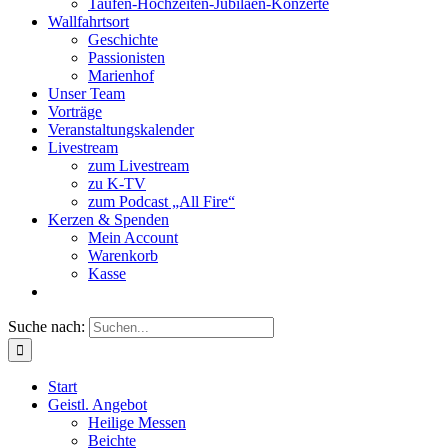
Taufen-Hochzeiten-Jubiläen-Konzerte
Wallfahrtsort
Geschichte
Passionisten
Marienhof
Unser Team
Vorträge
Veranstaltungskalender
Livestream
zum Livestream
zu K-TV
zum Podcast „All Fire“
Kerzen & Spenden
Mein Account
Warenkorb
Kasse
Suche nach:
Start
Geistl. Angebot
Heilige Messen
Beichte