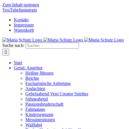
Zum Inhalt springen
YouTube
Instagram
Kontakt
Impressum
Warenkorb
Suche nach:
Start
Geistl. Angebot
Heilige Messen
Beichte
Eucharistische Anbetung
Andachten
Gebetsabend Veni Creator Spiritus
Sühneabend
Passionsbruderschaft
Fatimatage
Kindersegnung
Messintentionen
Wallfahrt