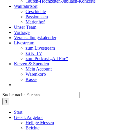
Taufen-Hochzeiten-Jubiläen-Konzerte
Wallfahrtsort
Geschichte
Passionisten
Marienhof
Unser Team
Vorträge
Veranstaltungskalender
Livestream
zum Livestream
zu K-TV
zum Podcast „All Fire“
Kerzen & Spenden
Mein Account
Warenkorb
Kasse
Suche nach:
Start
Geistl. Angebot
Heilige Messen
Beichte