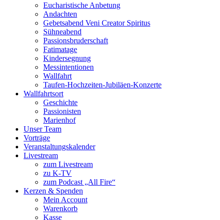
Eucharistische Anbetung
Andachten
Gebetsabend Veni Creator Spiritus
Sühneabend
Passionsbruderschaft
Fatimatage
Kindersegnung
Messintentionen
Wallfahrt
Taufen-Hochzeiten-Jubiläen-Konzerte
Wallfahrtsort
Geschichte
Passionisten
Marienhof
Unser Team
Vorträge
Veranstaltungskalender
Livestream
zum Livestream
zu K-TV
zum Podcast „All Fire“
Kerzen & Spenden
Mein Account
Warenkorb
Kasse