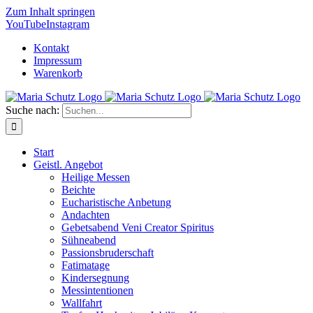
Zum Inhalt springen
YouTube
Instagram
Kontakt
Impressum
Warenkorb
Suche nach:
Start
Geistl. Angebot
Heilige Messen
Beichte
Eucharistische Anbetung
Andachten
Gebetsabend Veni Creator Spiritus
Sühneabend
Passionsbruderschaft
Fatimatage
Kindersegnung
Messintentionen
Wallfahrt