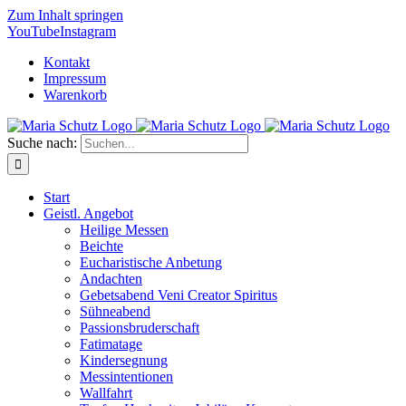
Zum Inhalt springen
YouTube
Instagram
Kontakt
Impressum
Warenkorb
Suche nach:
Start
Geistl. Angebot
Heilige Messen
Beichte
Eucharistische Anbetung
Andachten
Gebetsabend Veni Creator Spiritus
Sühneabend
Passionsbruderschaft
Fatimatage
Kindersegnung
Messintentionen
Wallfahrt