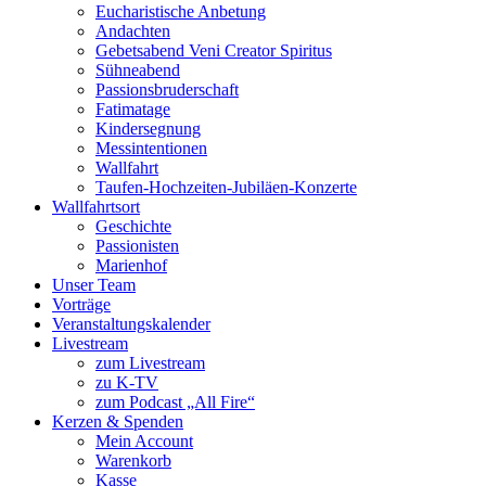
Eucharistische Anbetung
Andachten
Gebetsabend Veni Creator Spiritus
Sühneabend
Passionsbruderschaft
Fatimatage
Kindersegnung
Messintentionen
Wallfahrt
Taufen-Hochzeiten-Jubiläen-Konzerte
Wallfahrtsort
Geschichte
Passionisten
Marienhof
Unser Team
Vorträge
Veranstaltungskalender
Livestream
zum Livestream
zu K-TV
zum Podcast „All Fire“
Kerzen & Spenden
Mein Account
Warenkorb
Kasse