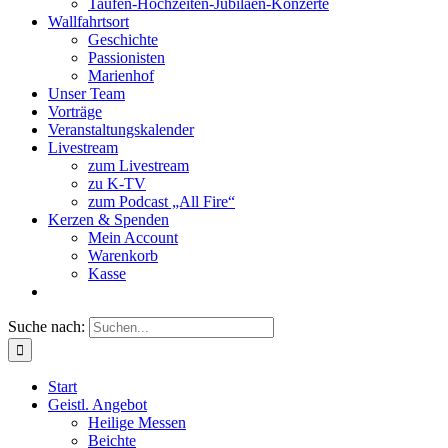
Taufen-Hochzeiten-Jubiläen-Konzerte
Wallfahrtsort
Geschichte
Passionisten
Marienhof
Unser Team
Vorträge
Veranstaltungskalender
Livestream
zum Livestream
zu K-TV
zum Podcast „All Fire“
Kerzen & Spenden
Mein Account
Warenkorb
Kasse
Suche nach:
Start
Geistl. Angebot
Heilige Messen
Beichte