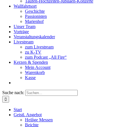
Taufen-Hochzeiten-Jubiläen-Konzerte
Wallfahrtsort
Geschichte
Passionisten
Marienhof
Unser Team
Vorträge
Veranstaltungskalender
Livestream
zum Livestream
zu K-TV
zum Podcast „All Fire“
Kerzen & Spenden
Mein Account
Warenkorb
Kasse
Suche nach:
Start
Geistl. Angebot
Heilige Messen
Beichte