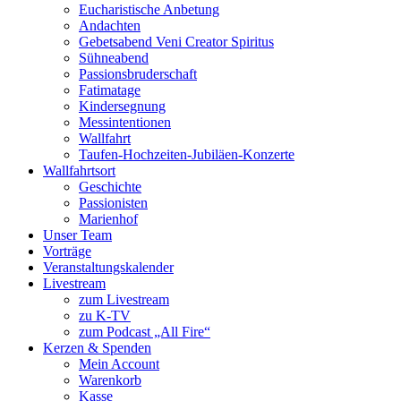
Eucharistische Anbetung
Andachten
Gebetsabend Veni Creator Spiritus
Sühneabend
Passionsbruderschaft
Fatimatage
Kindersegnung
Messintentionen
Wallfahrt
Taufen-Hochzeiten-Jubiläen-Konzerte
Wallfahrtsort
Geschichte
Passionisten
Marienhof
Unser Team
Vorträge
Veranstaltungskalender
Livestream
zum Livestream
zu K-TV
zum Podcast „All Fire“
Kerzen & Spenden
Mein Account
Warenkorb
Kasse