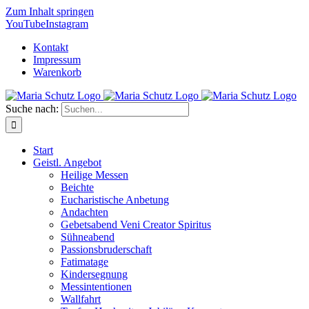
Zum Inhalt springen
YouTube
Instagram
Kontakt
Impressum
Warenkorb
Suche nach:
Start
Geistl. Angebot
Heilige Messen
Beichte
Eucharistische Anbetung
Andachten
Gebetsabend Veni Creator Spiritus
Sühneabend
Passionsbruderschaft
Fatimatage
Kindersegnung
Messintentionen
Wallfahrt