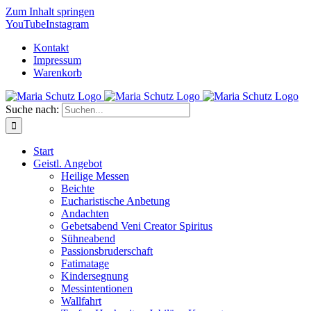
Zum Inhalt springen
YouTube
Instagram
Kontakt
Impressum
Warenkorb
Suche nach:
Start
Geistl. Angebot
Heilige Messen
Beichte
Eucharistische Anbetung
Andachten
Gebetsabend Veni Creator Spiritus
Sühneabend
Passionsbruderschaft
Fatimatage
Kindersegnung
Messintentionen
Wallfahrt