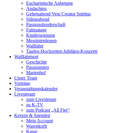
Eucharistische Anbetung
Andachten
Gebetsabend Veni Creator Spiritus
Sühneabend
Passionsbruderschaft
Fatimatage
Kindersegnung
Messintentionen
Wallfahrt
Taufen-Hochzeiten-Jubiläen-Konzerte
Wallfahrtsort
Geschichte
Passionisten
Marienhof
Unser Team
Vorträge
Veranstaltungskalender
Livestream
zum Livestream
zu K-TV
zum Podcast „All Fire“
Kerzen & Spenden
Mein Account
Warenkorb
Kasse