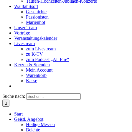
Taufen-Hochzeiten-Jubiläen-Konzerte
Wallfahrtsort
Geschichte
Passionisten
Marienhof
Unser Team
Vorträge
Veranstaltungskalender
Livestream
zum Livestream
zu K-TV
zum Podcast „All Fire“
Kerzen & Spenden
Mein Account
Warenkorb
Kasse
Suche nach:
Start
Geistl. Angebot
Heilige Messen
Beichte